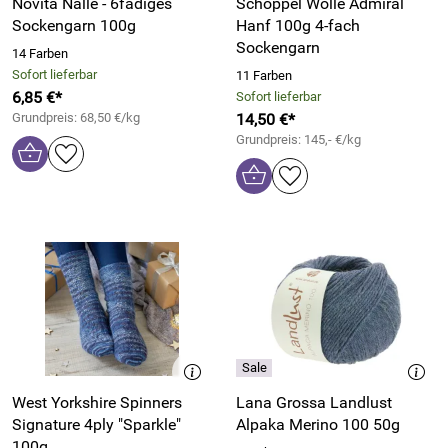
Novita Nalle - 6fädiges
Schoppel Wolle Admiral
Sockengarn 100g
Hanf 100g 4-fach
Sockengarn
14 Farben
Sofort lieferbar
11 Farben
6,85 €*
Sofort lieferbar
Grundpreis: 68,50 €/kg
14,50 €*
Grundpreis: 145,- €/kg
West Yorkshire Spinners
Lana Grossa Landlust
Signature 4ply "Sparkle"
Alpaka Merino 100 50g
100g