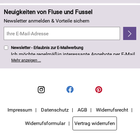
Zahlung und Versand
Angebote
Neuigkeiten von Fluse und Fussel
Kundenlogin
Made in Germany
Newsletter anmelden & Vorteile sichern
Kundenbewertungen (263)
4,8/5
*****
Newsletter - Erlaubnis zur E-Mailwerbung
Ich möchte regelmäßig interessante Angebote per E-Mail
erhalten. Meine E-Mail-Adresse wird nicht an andere
Mehr anzeigen ...
Unternehmen weitergegeben. Die Einwilligung zur
Nutzung meiner E-Mail- Adresse für Werbezwecke kann
ich jederzeit mit Wirkung für die Zukunft widerrufen. Die
Datenschutzerklärung
habe ich zur Kenntnis
genommen.
Impressum
Datenschutz
AGB
Widerrufsrecht
Widerrufsformular
Vertrag widerrufen