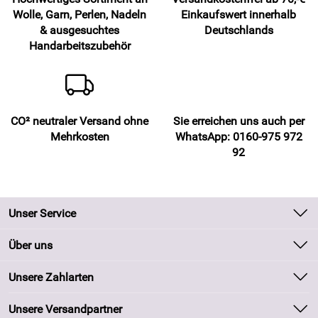
Wolle, Garn, Perlen, Nadeln
Einkaufswert innerhalb
& ausgesuchtes
Deutschlands
Handarbeitszubehör
CO² neutraler Versand ohne
Sie erreichen uns auch per
Mehrkosten
WhatsApp: 0160-975 972
92
Unser Service
Kontakt
Über uns
Batteriegesetz
Unsere Bestseller
Unsere Zahlarten
Kundeninformationen
Marken
Newsletter
Unsere Versandpartner
Neu