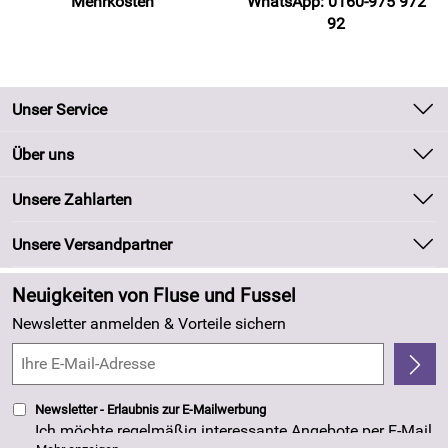
Mehrkosten
WhatsApp: 0160-975 972
92
Unser Service
Kontakt
Über uns
Batteriegesetz
Unsere Bestseller
Unsere Zahlarten
Kundeninformationen
Marken
Newsletter
Unsere Versandpartner
Neu
Zahlung und Versand
Angebote
Neuigkeiten von Fluse und Fussel
Kundenlogin
Made in Germany
Newsletter anmelden & Vorteile sichern
Kundenbewertungen (263)
4,8/5
*****
Newsletter - Erlaubnis zur E-Mailwerbung
Ich möchte regelmäßig interessante Angebote per E-Mail
erhalten. Meine E-Mail-Adresse wird nicht an andere