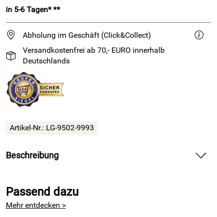
in 5-6 Tagen* **
Abholung im Geschäft (Click&Collect)
Versandkostenfrei ab 70,- EURO innerhalb
Deutschlands
Artikel-Nr.:
LG-9502-9993
Beschreibung
Set mit 4 Nadelspielen in Symfonie Designholz
Passend dazu
Dieses schöne Set von
Lana Grossa
und Knit Pro umfasst
die gängigsten Nadelstärken zum Sockenstricken.
Mehr entdecken >