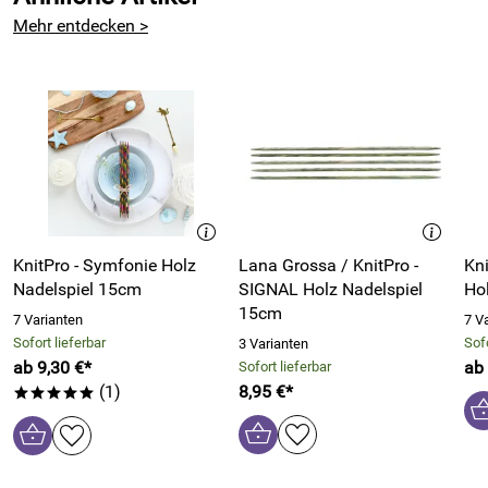
Mehr entdecken >
KnitPro - Symfonie Holz
Lana Grossa / KnitPro -
Kn
Nadelspiel 15cm
SIGNAL Holz Nadelspiel
Ho
15cm
7 Varianten
7 V
Sofort lieferbar
Sofo
3 Varianten
ab 9,30 €*
ab 
Sofort lieferbar
(1)
8,95 €*
*****