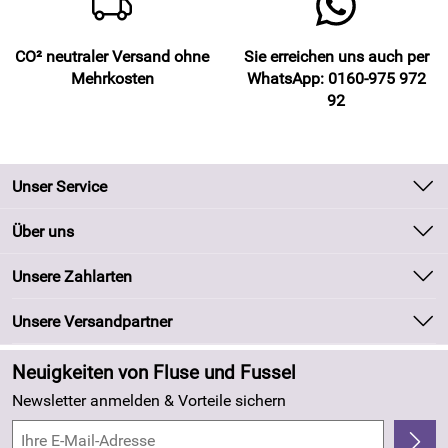
CO² neutraler Versand ohne
Sie erreichen uns auch per
Mehrkosten
WhatsApp: 0160-975 972
92
Unser Service
Kontakt
Über uns
Batteriegesetz
Unsere Bestseller
Unsere Zahlarten
Kundeninformationen
Marken
Newsletter
Unsere Versandpartner
Neu
Zahlung und Versand
Angebote
Neuigkeiten von Fluse und Fussel
Kundenlogin
Made in Germany
Newsletter anmelden & Vorteile sichern
Kundenbewertungen (263)