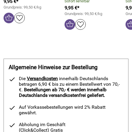
9,95 €*
Sofort lieferbar
Sofo
Grundpreis: 99,50 €/kg
9,95 €*
9,9
Grundpreis: 99,50 €/kg
Gru
Allgemeine Hinweise zur Bestellung
Die
Versandkosten
innerhalb Deutschlands
betragen 6,90 € bis zu einem Bestellwert von 70,-
€.
Bestellungen ab 70,- € werden innerhalb
Deutschlands versandkostenfrei geliefert.
Auf Vorkassebestellungen wird 2% Rabatt
gewährt.
Abholung im Geschäft
(Click&Collect)
Gratis