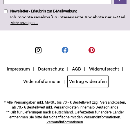
4,8/5
*****
Newsletter - Erlaubnis zur E-Mailwerbung
Ich möchte regelmäßig interessante Angebote per E-Mail
erhalten. Meine E-Mail-Adresse wird nicht an andere
Mehr anzeigen ...
Unternehmen weitergegeben. Die Einwilligung zur
Nutzung meiner E-Mail- Adresse für Werbezwecke kann
ich jederzeit mit Wirkung für die Zukunft widerrufen. Die
Datenschutzerklärung
habe ich zur Kenntnis
genommen.
Impressum
Datenschutz
AGB
Widerrufsrecht
Widerrufsformular
Vertrag widerrufen
* Alle Preisangaben inkl. MwSt., bis 70,- € Bestellwert zzgl.
Versandkosten
,
ab 70,- € Bestellwert inkl.
Versandkosten
innerhalb Deutschlands
** Gilt für Lieferungen nach Deutschland. Lieferzeiten für andere Länder
entnehmen Sie bitte der Schaltfläche mit den Versandinformationen.
Versandinformationen
.