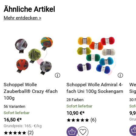
Durch die Länge der Fasern sind Garne die aus Bluefaced
Ähnliche Artikel
Leicester Wolle gesponnen haltbarer als z.B. Merino Garne
Mehr entdecken >
und dabei angenehm zu tragen.
75% Schurwolle superwash
(35% BFL)
, 23% Nylon, 2%
Polyester
100g Knäuel
Lauflänge:
400m = 100g
Nadelstärke: 3,25mm
laut Hersteller (ich empfehle 2,5-
3mm)
Maschenprobe: 10cm x 10cm= 30M x 42R
(mit NS
2,5mm)
Schoppel Wolle
Schoppel Wolle Admiral 4-
We
Zauberball® Crazy 4fach
Pflegeempfehlungen:
Maschinenwäsche 30°C
fach Uni 100g Sockengarn
Si
100g
(Schonwäsche)
28 Farben
30 
Materialverbrauch (lt. Hersteller): 1 Paar Sockengröße 44
Sofort lieferbar
Sofo
56 Varianten
ca. 100g
10,90 €*
9,9
Sofort lieferbar
16,50 €*
(6)
Gru
Materialherkunft lt. Hersteller: United Kingdom
*****
Grundpreis: 165,- €/kg
Bitte beachten Sie auch unsere weiteren Sockengarne und
(2)
*****