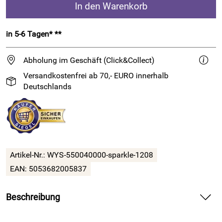
In den Warenkorb
in 5-6 Tagen* **
Abholung im Geschäft (Click&Collect)
Versandkostenfrei ab 70,- EURO innerhalb
Deutschlands
Artikel-Nr.:
WYS-550040000-sparkle-1208
EAN:
5053682005837
Beschreibung
4-fädiges Sockengarn mit 35% Bluefaced Leicester und