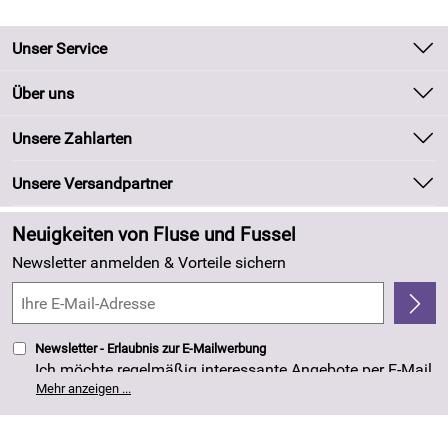
Unser Service
Kontakt
Über uns
Batteriegesetz
Unsere Bestseller
Unsere Zahlarten
Kundeninformationen
Marken
Newsletter
Unsere Versandpartner
Neu
Zahlung und Versand
Angebote
Neuigkeiten von Fluse und Fussel
Kundenlogin
Made in Germany
Newsletter anmelden & Vorteile sichern
Kundenbewertungen (263)
4,8/5
*****
Newsletter - Erlaubnis zur E-Mailwerbung
Ich möchte regelmäßig interessante Angebote per E-Mail
erhalten. Meine E-Mail-Adresse wird nicht an andere
Mehr anzeigen ...
Unternehmen weitergegeben. Die Einwilligung zur
Nutzung meiner E-Mail- Adresse für Werbezwecke kann
ich jederzeit mit Wirkung für die Zukunft widerrufen. Die
Datenschutzerklärung
habe ich zur Kenntnis