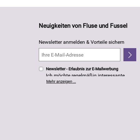
Neuigkeiten von Fluse und Fussel
Newsletter anmelden & Vorteile sichern
Newsletter - Erlaubnis zur E-Mailwerbung
Ich möchte regelmäßig interessante
Angebote per E-Mail erhalten. Meine E-
Mehr anzeigen ...
Mail-Adresse wird nicht an andere
Unternehmen weitergegeben. Die
Einwilligung zur Nutzung meiner E-Mail-
Adresse für Werbezwecke kann ich
jederzeit mit Wirkung für die Zukunft
widerrufen. Die
Datenschutzerklärung
habe ich zur Kenntnis genommen.