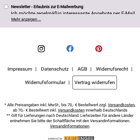
Newsletter - Erlaubnis zur E-Mailwerbung
Ich möchte regelmäßig interessante Angebote per E-Mail
erhalten. Meine E-Mail-Adresse wird nicht an andere
Mehr anzeigen ...
Unternehmen weitergegeben. Die Einwilligung zur
Nutzung meiner E-Mail- Adresse für Werbezwecke kann
ich jederzeit mit Wirkung für die Zukunft widerrufen. Die
Datenschutzerklärung
habe ich zur Kenntnis
genommen.
Impressum
Datenschutz
AGB
Widerrufsrecht
Widerrufsformular
Vertrag widerrufen
* Alle Preisangaben inkl. MwSt., bis 70,- € Bestellwert zzgl.
Versandkosten
,
ab 70,- € Bestellwert inkl.
Versandkosten
innerhalb Deutschlands
** Gilt für Lieferungen nach Deutschland. Lieferzeiten für andere Länder
entnehmen Sie bitte der Schaltfläche mit den Versandinformationen.
Versandinformationen
.