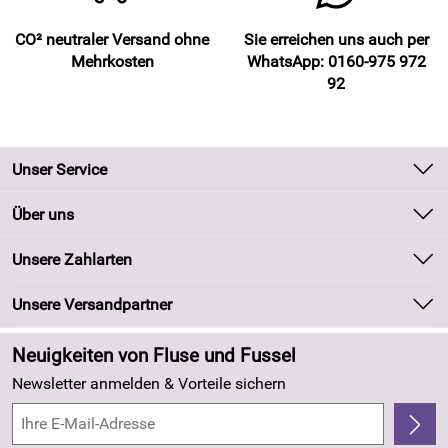
CO² neutraler Versand ohne
Sie erreichen uns auch per
Mehrkosten
WhatsApp: 0160-975 972
92
Unser Service
Kontakt
Über uns
Batteriegesetz
Unsere Bestseller
Unsere Zahlarten
Kundeninformationen
Marken
Newsletter
Unsere Versandpartner
Neu
Zahlung und Versand
Angebote
Neuigkeiten von Fluse und Fussel
Kundenlogin
Made in Germany
Newsletter anmelden & Vorteile sichern
Kundenbewertungen (263)
4,8/5
*****