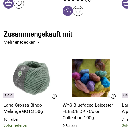
Hersteller: Fluse und Fussel, Schloßstr. 2a, 86641 Rain,
info@fluse-und-fussel.de
Zusammengekauft mit
Mehr entdecken >
Lana Grossa Bingo
WYS Bluefaced Leicester
La
Melange GOTS 50g
FLEECE DK - Color
Al
Collection 100g
10 Farben
7 F
Sofort lieferbar
Sofo
9 Farben