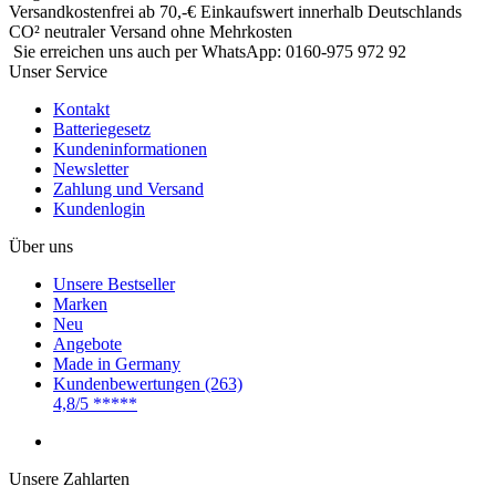
Hochwertiges Sortiment an Wolle, Garn, Perlen, Nadeln &
ausgesuchtes Handarbeitszubehör
Versandkostenfrei ab 70,-€ Einkaufswert innerhalb Deutschlands
CO² neutraler Versand ohne Mehrkosten
Sie
erreichen uns auch per WhatsApp: 0160-975 972 92
Unser Service
Kontakt
Batteriegesetz
Kundeninformationen
Newsletter
Zahlung und Versand
Kundenlogin
Über uns
Unsere Bestseller
Marken
Neu
Angebote
Made in Germany
Kundenbewertungen (263)
4,8/5
*****