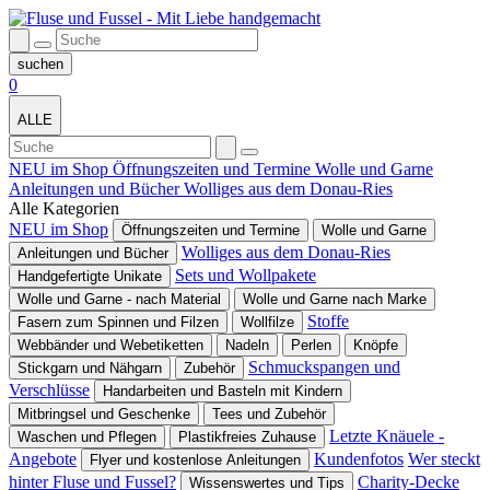
0
ALLE
NEU im Shop
Öffnungszeiten und Termine
Wolle und Garne
Anleitungen und Bücher
Wolliges aus dem Donau-Ries
Alle Kategorien
NEU im Shop
Öffnungszeiten und Termine
Wolle und Garne
Wolliges aus dem Donau-Ries
Anleitungen und Bücher
Sets und Wollpakete
Handgefertigte Unikate
Wolle und Garne - nach Material
Wolle und Garne nach Marke
Stoffe
Fasern zum Spinnen und Filzen
Wollfilze
Webbänder und Webetiketten
Nadeln
Perlen
Knöpfe
Schmuckspangen und
Stickgarn und Nähgarn
Zubehör
Verschlüsse
Handarbeiten und Basteln mit Kindern
Mitbringsel und Geschenke
Tees und Zubehör
Letzte Knäuele -
Waschen und Pflegen
Plastikfreies Zuhause
Angebote
Kundenfotos
Wer steckt
Flyer und kostenlose Anleitungen
hinter Fluse und Fussel?
Charity-Decke
Wissenswertes und Tips