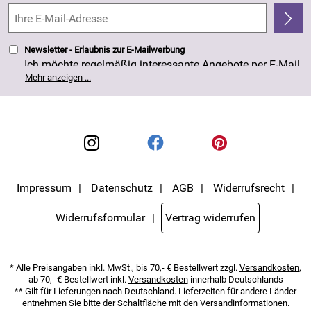
Kundenbewertungen (263)
4,8/5
*****
Newsletter - Erlaubnis zur E-Mailwerbung
Ich möchte regelmäßig interessante Angebote per E-Mail
erhalten. Meine E-Mail-Adresse wird nicht an andere
Mehr anzeigen ...
Unternehmen weitergegeben. Die Einwilligung zur
Nutzung meiner E-Mail- Adresse für Werbezwecke kann
ich jederzeit mit Wirkung für die Zukunft widerrufen. Die
Datenschutzerklärung
habe ich zur Kenntnis
genommen.
Impressum
Datenschutz
AGB
Widerrufsrecht
Widerrufsformular
Vertrag widerrufen
* Alle Preisangaben inkl. MwSt., bis 70,- € Bestellwert zzgl.
Versandkosten
,
ab 70,- € Bestellwert inkl.
Versandkosten
innerhalb Deutschlands
** Gilt für Lieferungen nach Deutschland. Lieferzeiten für andere Länder
entnehmen Sie bitte der Schaltfläche mit den Versandinformationen.