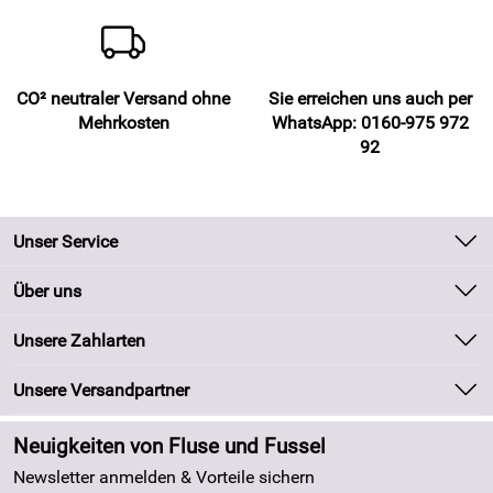
CO² neutraler Versand ohne
Sie erreichen uns auch per
Mehrkosten
WhatsApp: 0160-975 972
92
Unser Service
Kontakt
Über uns
Batteriegesetz
Unsere Bestseller
Unsere Zahlarten
Kundeninformationen
Marken
Newsletter
Unsere Versandpartner
Neu
Zahlung und Versand
Angebote
Neuigkeiten von Fluse und Fussel
Kundenlogin
Made in Germany
Newsletter anmelden & Vorteile sichern