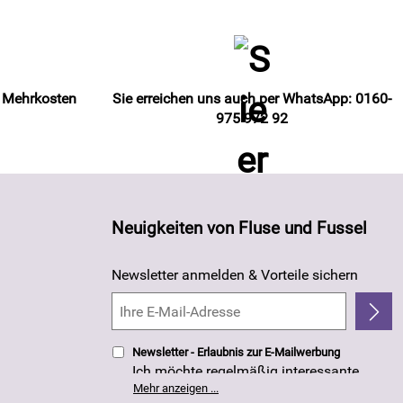
e Mehrkosten
Sie erreichen uns auch per WhatsApp: 0160-
975 972 92
Neuigkeiten von Fluse und Fussel
Newsletter anmelden & Vorteile sichern
Newsletter - Erlaubnis zur E-Mailwerbung
Ich möchte regelmäßig interessante
Angebote per E-Mail erhalten. Meine E-
Mehr anzeigen ...
Mail-Adresse wird nicht an andere