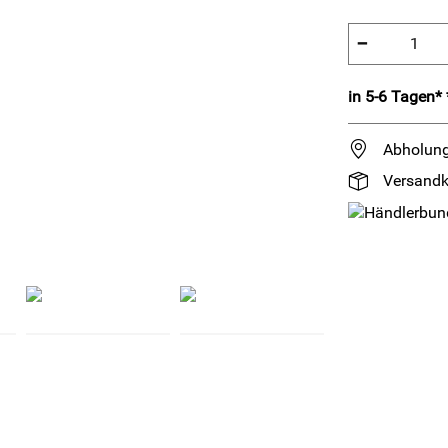
−
in 5-6 Tagen* 
Abholung
Versandk