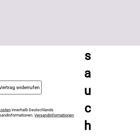
Unternehmen weitergegeben. Die
Einwilligung zur Nutzung meiner E-Mail-
Adresse für Werbezwecke kann ich
jederzeit mit Wirkung für die Zukunft
widerrufen. Die
Datenschutzerklärung
habe ich zur Kenntnis genommen.
Vertrag widerrufen
kosten
innerhalb Deutschlands
ersandinformationen.
Versandinformationen
.