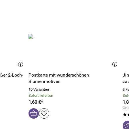
ßer 2-Loch-
Postkarte mit wunderschönen
Jim
Blumenmotiven
za
10 Varianten
3 F
Sofort lieferbar
Sofo
1,60 €*
1,8
Gru
*