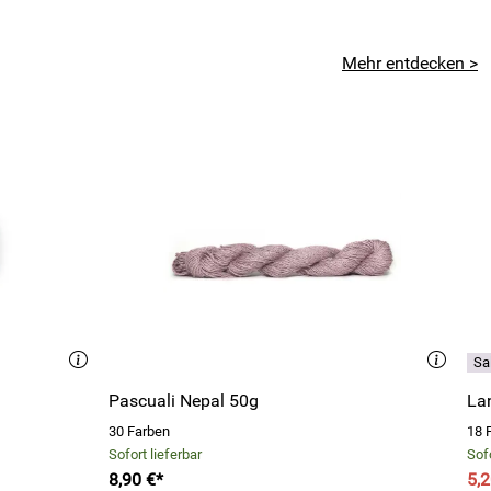
Mehr entdecken >
Pascuali Nepal 50g
La
30 Farben
18 
Sofort lieferbar
Sofo
8,90 €*
5,2