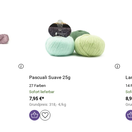
Pascuali Suave 25g
La
27 Farben
14 
Sofort lieferbar
Sofo
7,95 €*
8,9
Grundpreis: 318,- €/kg
Gru