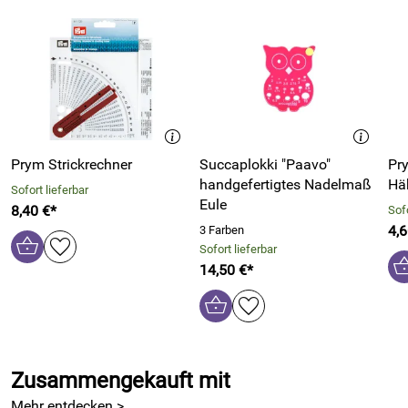
Prym Strickrechner
Succaplokki "Paavo"
Pr
handgefertigtes Nadelmaß
Hä
Sofort lieferbar
Eule
8,40 €*
Sofo
4,6
3 Farben
Sofort lieferbar
14,50 €*
Zusammengekauft mit
Mehr entdecken >