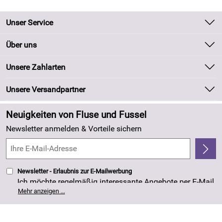
Unser Service
Kontakt
Über uns
Batteriegesetz
Unsere Bestseller
Unsere Zahlarten
Kundeninformationen
Marken
Newsletter
Unsere Versandpartner
Neu
Zahlung und Versand
Angebote
Neuigkeiten von Fluse und Fussel
Kundenlogin
Made in Germany
Newsletter anmelden & Vorteile sichern
Kundenbewertungen (263)
4,8/5
*****
Newsletter - Erlaubnis zur E-Mailwerbung
Ich möchte regelmäßig interessante Angebote per E-Mail
erhalten. Meine E-Mail-Adresse wird nicht an andere
Mehr anzeigen ...
Unternehmen weitergegeben. Die Einwilligung zur
Nutzung meiner E-Mail- Adresse für Werbezwecke kann
ich jederzeit mit Wirkung für die Zukunft widerrufen. Die
Datenschutzerklärung
habe ich zur Kenntnis