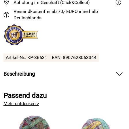
Abholung im Geschäft (Click&Collect)
Versandkostenfrei ab 70,- EURO innerhalb
Deutschlands
Artikel-Nr.: KP-36631
EAN: 8907628063344
Beschreibung
Nadelmaß in mm
Passend dazu
Ein praktisches Hilfsmittel das in keinem Strickkorb fehlen
sollte!
Mehr entdecken >
Mit diesem dekorativen Nadelmaß aus stabilem Metall
können die Stärken der Stricknadeln schnell und bequem
überprüft werden. Es ist ein praktisches Hilfsmittel auf der