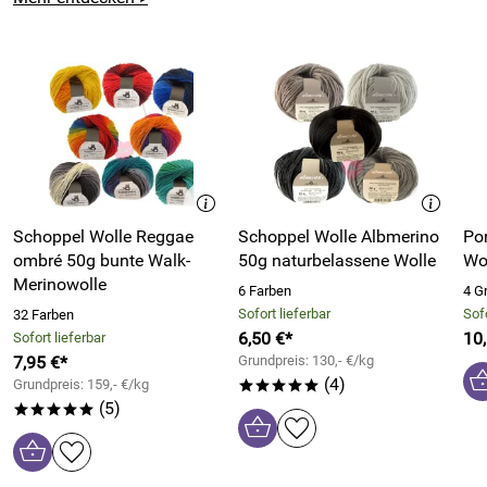
Schoppel Wolle Reggae
Schoppel Wolle Albmerino
Po
ombré 50g bunte Walk-
50g naturbelassene Wolle
Wo
Merinowolle
6 Farben
4 G
Sofort lieferbar
Sofo
32 Farben
6,50 €*
10
Sofort lieferbar
7,95 €*
Grundpreis: 130,- €/kg
(4)
Grundpreis: 159,- €/kg
*****
(5)
*****