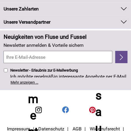
Batteriegesetz
Unsere Bestseller
Unsere Zahlarten
Kundeninformationen
Marken
Newsletter
Unsere Versandpartner
Neu
Zahlung und Versand
Angebote
Neuigkeiten von Fluse und Fussel
Kundenlogin
Made in Germany
Newsletter anmelden & Vorteile sichern
Kundenbewertungen (263)
4,8/5
*****
Newsletter - Erlaubnis zur E-Mailwerbung
Ich möchte regelmäßig interessante Angebote per E-Mail
erhalten. Meine E-Mail-Adresse wird nicht an andere
Mehr anzeigen ...
Unternehmen weitergegeben. Die Einwilligung zur
Nutzung meiner E-Mail- Adresse für Werbezwecke kann
ich jederzeit mit Wirkung für die Zukunft widerrufen. Die
Datenschutzerklärung
habe ich zur Kenntnis
genommen.
Impressum
Datenschutz
AGB
Widerrufsrecht