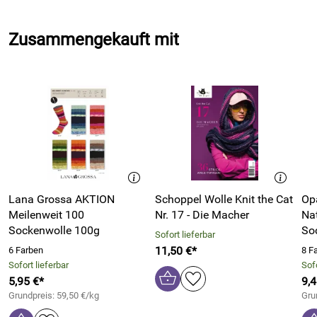
Zusammengekauft mit
Lana Grossa AKTION
Schoppel Wolle Knit the Cat
Op
Meilenweit 100
Nr. 17 - Die Macher
Na
Sockenwolle 100g
So
Sofort lieferbar
11,50 €*
6 Farben
8 F
Sofort lieferbar
Sofo
5,95 €*
9,4
Grundpreis: 59,50 €/kg
Gru