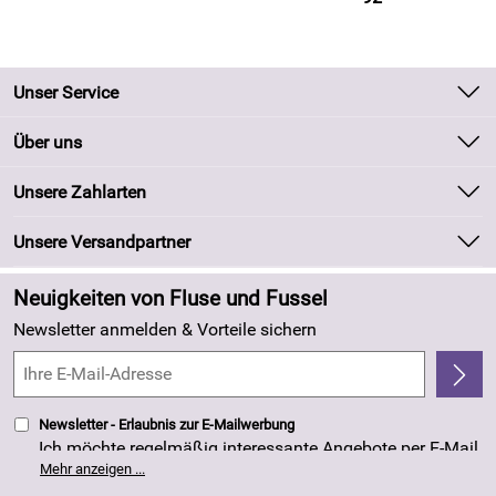
Unser Service
Kontakt
Über uns
Batteriegesetz
Unsere Bestseller
Unsere Zahlarten
Kundeninformationen
Marken
Newsletter
Unsere Versandpartner
Neu
Zahlung und Versand
Angebote
Neuigkeiten von Fluse und Fussel
Kundenlogin
Made in Germany
Newsletter anmelden & Vorteile sichern
Kundenbewertungen (263)
4,8/5
*****
Newsletter - Erlaubnis zur E-Mailwerbung
Ich möchte regelmäßig interessante Angebote per E-Mail
erhalten. Meine E-Mail-Adresse wird nicht an andere
Mehr anzeigen ...
Unternehmen weitergegeben. Die Einwilligung zur