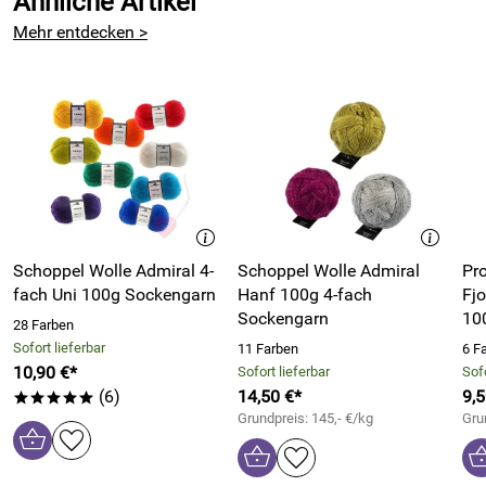
Ähnliche Artikel
Mehr entdecken >
Schoppel Wolle Admiral 4-
Schoppel Wolle Admiral
Pr
fach Uni 100g Sockengarn
Hanf 100g 4-fach
Fjo
Sockengarn
10
28 Farben
Sofort lieferbar
11 Farben
6 F
10,90 €*
Sofort lieferbar
Sofo
(6)
14,50 €*
9,5
*****
Grundpreis: 145,- €/kg
Gru