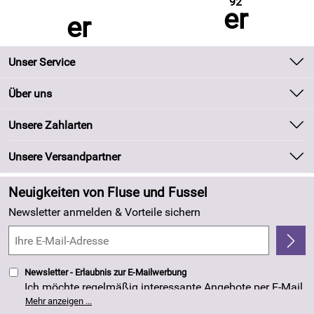
92
Unser Service
Kontakt
Über uns
Batteriegesetz
Unsere Bestseller
Unsere Zahlarten
Kundeninformationen
Marken
Newsletter
Unsere Versandpartner
Neu
Zahlung und Versand
Angebote
Neuigkeiten von Fluse und Fussel
Kundenlogin
Made in Germany
Newsletter anmelden & Vorteile sichern
Kundenbewertungen (263)
4,8/5
*****
Newsletter - Erlaubnis zur E-Mailwerbung
Ich möchte regelmäßig interessante Angebote per E-Mail
erhalten. Meine E-Mail-Adresse wird nicht an andere
Mehr anzeigen ...
Unternehmen weitergegeben. Die Einwilligung zur