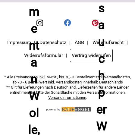
Nutzung meiner E-Mail- Adresse für Werbezwecke kann
ich jederzeit mit Wirkung für die Zukunft widerrufen. Die
Datenschutzerklärung
habe ich zur Kenntnis
genommen.
Impressum
Datenschutz
AGB
Widerrufsrecht
Widerrufsformular
Vertrag widerrufen
* Alle Preisangaben inkl. MwSt., bis 70,- € Bestellwert zzgl.
Versandkosten
,
ab 70,- € Bestellwert inkl.
Versandkosten
innerhalb Deutschlands
** Gilt für Lieferungen nach Deutschland. Lieferzeiten für andere Länder
entnehmen Sie bitte der Schaltfläche mit den Versandinformationen.
Versandinformationen
.