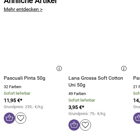
Ähnliche Artikel
Mehr entdecken >
Pascuali Pinta 50g
Lana Grossa Soft Cotton
Pas
Uni 50g
32 Farben
21 
Sofort lieferbar
Sofo
49 Farben
11,95 €*
14
Sofort lieferbar
Grundpreis: 239,- €/kg
3,95 €*
Gru
Grundpreis: 79,- €/kg