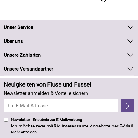
92
Unser Service
Kontakt
Über uns
Batteriegesetz
Unsere Bestseller
Unsere Zahlarten
Kundeninformationen
Marken
Newsletter
Unsere Versandpartner
Neu
Zahlung und Versand
Angebote
Neuigkeiten von Fluse und Fussel
Kundenlogin
Made in Germany
Newsletter anmelden & Vorteile sichern
Kundenbewertungen (263)
4,8/5
*****
Newsletter - Erlaubnis zur E-Mailwerbung
Ich möchte regelmäßig interessante Angebote per E-Mail
erhalten. Meine E-Mail-Adresse wird nicht an andere
Mehr anzeigen ...
Unternehmen weitergegeben. Die Einwilligung zur