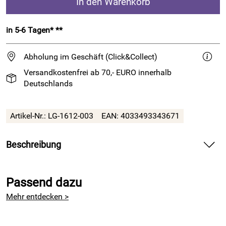
In den Warenkorb
in 5-6 Tagen* **
Abholung im Geschäft (Click&Collect)
Versandkostenfrei ab 70,- EURO innerhalb
Deutschlands
Artikel-Nr.:
LG-1612-003
EAN:
4033493343671
Beschreibung
Weiches Kettgarn ohne tierische Fasern
Passend dazu
Puro Vegano von
Lana Grossa
ist ein weiches, leicht
flauschiges Kettgarn vollkommen ohne tierische Fasern.
Mehr entdecken >
Sie zeichnet sich durch einen fast wolligen Griff aus. Wenn
man dieses Garn in der Hand hat kann man kaum glauben,