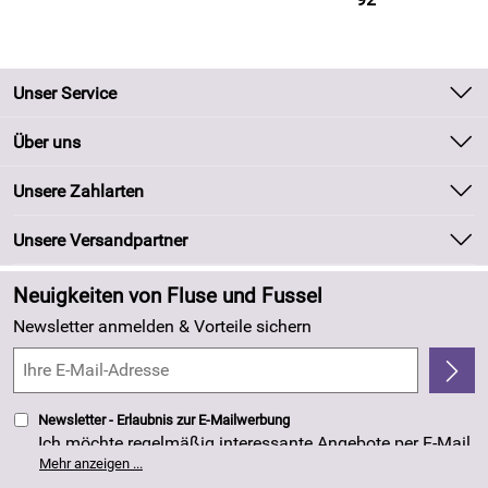
Unser Service
Kontakt
Über uns
Batteriegesetz
Unsere Bestseller
Unsere Zahlarten
Kundeninformationen
Marken
Newsletter
Unsere Versandpartner
Neu
Zahlung und Versand
Angebote
Neuigkeiten von Fluse und Fussel
Kundenlogin
Made in Germany
Newsletter anmelden & Vorteile sichern
Kundenbewertungen (263)
4,8/5
*****
Newsletter - Erlaubnis zur E-Mailwerbung
Ich möchte regelmäßig interessante Angebote per E-Mail
erhalten. Meine E-Mail-Adresse wird nicht an andere
Mehr anzeigen ...
Unternehmen weitergegeben. Die Einwilligung zur