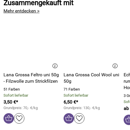
Zusammengekauft mit
Mehr entdecken >
Lana Grossa Feltro uni 50g
Lana Grossa Cool Wool uni
Ech
- Filzwolle zum Strickfilzen
50g
run
Ho
51 Farben
71 Farben
Sofort lieferbar
Sofort lieferbar
3 G
3,50 €*
6,50 €*
Sofo
Grundpreis: 70,- €/kg
Grundpreis: 130,- €/kg
ab 