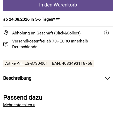
In den Warenkorb
ab 24.08.2026 in 5-6 Tagen* **
Abholung im Geschäft (Click&Collect)
Versandkostenfrei ab 70,- EURO innerhalb
Deutschlands
Artikel-Nr.:
LG-8730-001
EAN:
4033493116756
Beschreibung
Die Wolle für den vielseitigen Einsatz - nicht nur als Tracht
Passend dazu
Alpina von
Lana Grossa
ist das sprichwörtliche
Universalgarn.
Mehr entdecken >
Ihrer Kreativität sind keinerlei Grenzen gesetzt. Ob dicke