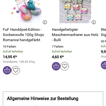
FuF Handdyed-Edition -
Handgefertigter
We
Sockenwolle 100g Shojo
Maschenmarkierer aus Holz
Si
Romance handgefärbt
- Bulli
30 
Sofo
10 Farben
7 Farben
9,9
Sofort lieferbar
Sofort lieferbar
14,95 €*
4,60 €*
Gru
Grundpreis: 149,50 €/kg
Allgemeine Hinweise zur Bestellung