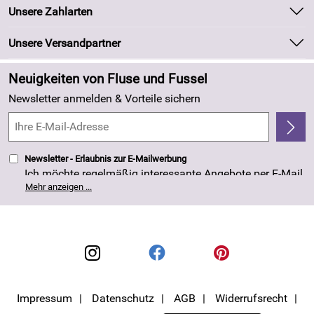
Unsere Bestseller
Unsere Zahlarten
Kundeninformationen
Marken
Newsletter
Unsere Versandpartner
Neu
Zahlung und Versand
Angebote
Neuigkeiten von Fluse und Fussel
Kundenlogin
Made in Germany
Newsletter anmelden & Vorteile sichern
Kundenbewertungen (263)
4,8/5
*****
Newsletter - Erlaubnis zur E-Mailwerbung
Ich möchte regelmäßig interessante Angebote per E-Mail
erhalten. Meine E-Mail-Adresse wird nicht an andere
Mehr anzeigen ...
Unternehmen weitergegeben. Die Einwilligung zur
Nutzung meiner E-Mail- Adresse für Werbezwecke kann
ich jederzeit mit Wirkung für die Zukunft widerrufen. Die
Datenschutzerklärung
habe ich zur Kenntnis
genommen.
Impressum
Datenschutz
AGB
Widerrufsrecht