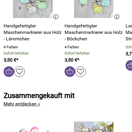
Bildschirmeinstellungen können die tatsächlichen Farben
von den Fotos abweichen.
Bitte beachten Sie auch unsere weiteren Maschenmarkierer.
Handgefertigter
Handgefertigter
La
Maschenmarkierer aus Holz
Maschenmarkierer aus Holz
Ma
- Lämmchen
- Böckchen
Str
Hersteller: Atelier Marie-Lucienne, Lärchenstr. 35 53947
4 Farben
4 Farben
Sofo
Nettersheim Deutschland,
Sofort lieferbar
Sofort lieferbar
3,7
https://ateliermarielucienne.shop/
3,50 €*
3,50 €*
Zusammengekauft mit
Mehr entdecken >