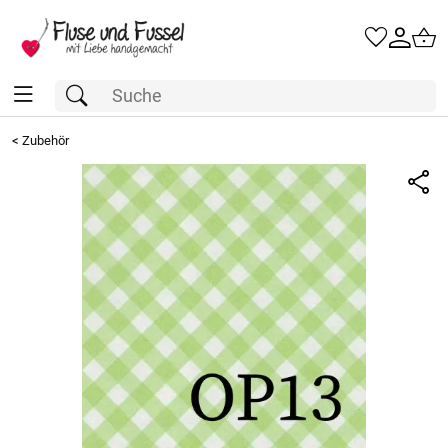
<
Zubehör