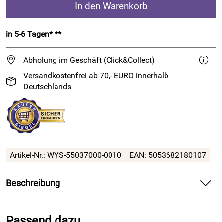
In den Warenkorb
in 5-6 Tagen* **
Abholung im Geschäft (Click&Collect)
Versandkostenfrei ab 70,- EURO innerhalb
Deutschlands
Artikel-Nr.:
WYS-55037000-0010
EAN:
5053682180107
Beschreibung
6-fädiges Garn in leuchtenden Farben
Passend dazu
ColourLab DK - womöglich eins der vielseitigsten Strick- und