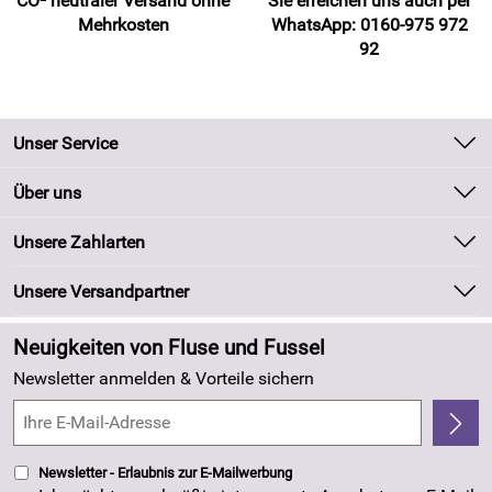
CO² neutraler Versand ohne
Sie erreichen uns auch per
Mehrkosten
WhatsApp: 0160-975 972
92
Unser Service
Kontakt
Über uns
Batteriegesetz
Unsere Bestseller
Unsere Zahlarten
Kundeninformationen
Marken
Newsletter
Unsere Versandpartner
Neu
Zahlung und Versand
Angebote
Neuigkeiten von Fluse und Fussel
Kundenlogin
Made in Germany
Newsletter anmelden & Vorteile sichern
Kundenbewertungen (263)
4,8/5
*****
Newsletter - Erlaubnis zur E-Mailwerbung