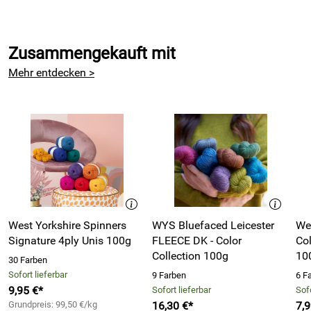
Zusammengekauft mit
Mehr entdecken >
West Yorkshire Spinners
WYS Bluefaced Leicester
We
Signature 4ply Unis 100g
FLEECE DK - Color
Col
Collection 100g
10
30 Farben
Sofort lieferbar
9 Farben
6 F
9,95 €*
Sofort lieferbar
Sofo
Grundpreis: 99,50 €/kg
16,30 €*
7,9