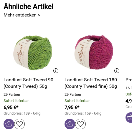
Hersteller: West Yorkshire Spinners Ltd, Unit 2, Airedale Park,
Ähnliche Artikel
Royd Ings Avenue, Keighley BD21 4DG, United Kingdom,
Mehr entdecken >
wyspinners.com
Verantwortliche Person: MHS GmbH, Grenzbachstr. 16,
32547 Bad Oeynhausen, Deutschland, team@woolhouse.de
Landlust Soft Tweed 90
Landlust Soft Tweed 180
Pr
(Country Tweed) 50g
(Country Tweed fine) 50g
16 
Sofo
29 Farben
29 Farben
4,9
Sofort lieferbar
Sofort lieferbar
6,95 €*
7,95 €*
Gru
Grundpreis: 139,- €/kg
Grundpreis: 159,- €/kg