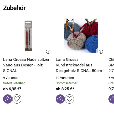
Zubehör
ColourLab DK Uni von West Yorkshire Spinners im Überblick:
100% Schurwolle
100g Knäuel
Lauflänge:
225m = 100g
Nadelstärke: 4mm
Maschenprobe: 10cm x 10cm= 22M x 28R
Pflegeempfehlungen:
Maschinenwäsche/
Wollwaschgang 40°C
Lana Grossa Nadelspitzen
Lana Grossa
Ch
Vario aus Design-Holz
Materialverbrauch (lt. Hersteller): Damenpullover 38 ca.
Rundstricknadel aus
SM
SIGNAL
500g
Designholz SIGNAL 80cm
2,
Materialherkunft lt. Hersteller: United Kingdom
9 Varianten
10 Varianten
6 V
Sofort lieferbar
Sofort lieferbar
Sofo
Bitte beachten Sie auch unsere weiteren Garne der West
ab 6,95 €*
ab 8,25 €*
9,7
Yorkshire Spinners, insbesondere die tollen Sockengarne mit
30% BFL.