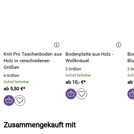
Maschenmarkierer
aus dem Atelier Marie-Lucienne
Hersteller: Atelier Marie-Lucienne, Lärchenstr. 35 53947
Nettersheim Deutschland,
https://ateliermarielucienne.shop/
Knit Pro Taschenboden aus
Bodenplatte aus Holz -
Bod
Holz in verschiedenen
Wollknäuel
Bl
Größen
2 Größen
2 G
Sofort lieferbar
Sofo
6 Größen
ab 10,- €*
ab 
Sofort lieferbar
ab 5,50 €*
Zusammengekauft mit