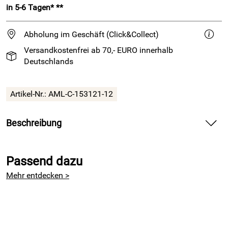
in 5-6 Tagen* **
Abholung im Geschäft (Click&Collect)
Versandkostenfrei ab 70,- EURO innerhalb
Deutschlands
Artikel-Nr.:
AML-C-153121-12
Beschreibung
Holzplatte mit dekorativem Motiv für Bilder, Taschen und
Körbchen
Passend dazu
Ob als Korbboden oder Wandhänger - die runden
Mehr entdecken >
Holzplatten von Atelier Marie-Lucienne lassen sich vielseitig
verwenden.
Die hübschen Motive wurden in die Platten mittels
Lasergravur eingebrannt und sind dadurch dauerhaft schön.