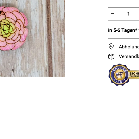
−
in 5-6 Tagen* 
Abholung
Versandk