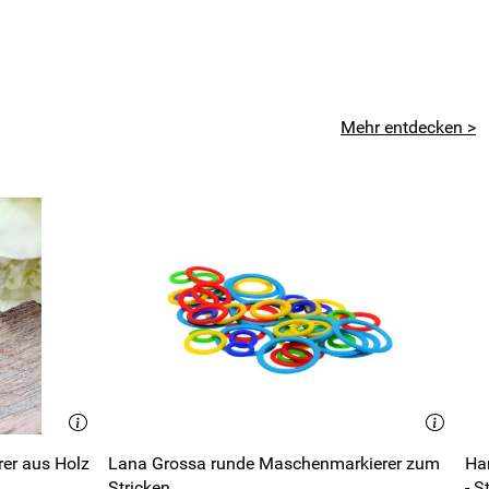
Mehr entdecken >
er aus Holz
Lana Grossa runde Maschenmarkierer zum
Ha
Stricken
- S