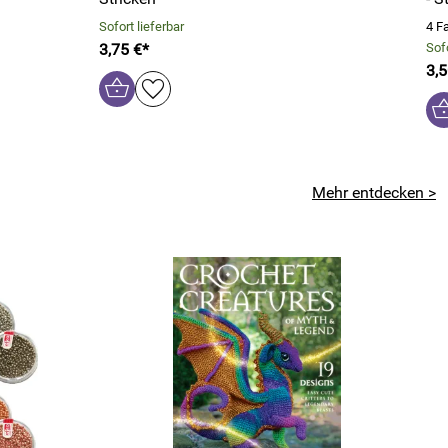
Sofort lieferbar
4 F
3,75 €*
Sofo
3,5
Mehr entdecken >