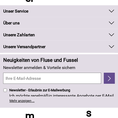
Unser Service
Kontakt
Über uns
Batteriegesetz
Unsere Bestseller
Unsere Zahlarten
Kundeninformationen
Marken
Newsletter
Unsere Versandpartner
Neu
Zahlung und Versand
Angebote
Neuigkeiten von Fluse und Fussel
Kundenlogin
Made in Germany
Newsletter anmelden & Vorteile sichern
Kundenbewertungen (263)
4,8/5
*****
Newsletter - Erlaubnis zur E-Mailwerbung
Ich möchte regelmäßig interessante Angebote per E-Mail
erhalten. Meine E-Mail-Adresse wird nicht an andere
Mehr anzeigen ...
Unternehmen weitergegeben. Die Einwilligung zur
Nutzung meiner E-Mail- Adresse für Werbezwecke kann
ich jederzeit mit Wirkung für die Zukunft widerrufen. Die
Datenschutzerklärung
habe ich zur Kenntnis