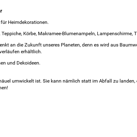
r
 für Heimdekorationen.
n, Teppiche, Körbe, Makramee-Blumenampeln, Lampenschirme, Ta
kt an die Zukunft unseres Planeten, denn es wird aus Baumwollre
erläufen erhältlich.
chen und Dekoideen.
knäuel umwickelt ist. Sie kann nämlich statt im Abfall zu landen
hen!