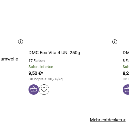
DMC Eco Vita 4 UNI 250g
DM
aumwolle
17 Farben
8 F
Sofort lieferbar
Sofo
9,50 €*
8,2
Grundpreis: 38,- €/kg
Gru
Mehr entdecken >