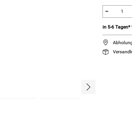
−
in 5-6 Tagen* 
Abholung
Versandk