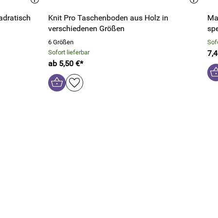
adratisch
Knit Pro Taschenboden aus Holz in
Ma
verschiedenen Größen
spe
6 Größen
Sofo
Sofort lieferbar
7,4
ab 5,50 €*