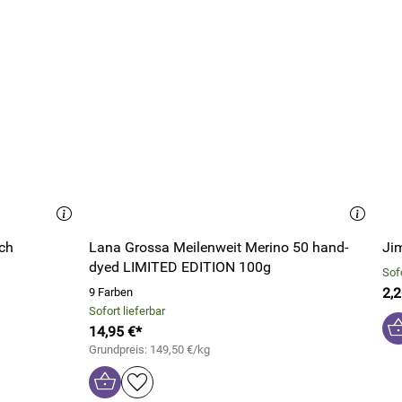
ach
Lana Grossa Meilenweit Merino 50 hand-
Ji
dyed LIMITED EDITION 100g
Sofo
2,2
9 Farben
Sofort lieferbar
14,95 €*
Grundpreis: 149,50 €/kg