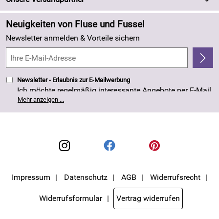
Neu
Zahlung und Versand
Angebote
Neuigkeiten von Fluse und Fussel
Kundenlogin
Made in Germany
Newsletter anmelden & Vorteile sichern
Kundenbewertungen (263)
4,8/5
*****
Newsletter - Erlaubnis zur E-Mailwerbung
Ich möchte regelmäßig interessante Angebote per E-Mail
erhalten. Meine E-Mail-Adresse wird nicht an andere
Mehr anzeigen ...
Unternehmen weitergegeben. Die Einwilligung zur
Nutzung meiner E-Mail- Adresse für Werbezwecke kann
ich jederzeit mit Wirkung für die Zukunft widerrufen. Die
Datenschutzerklärung
habe ich zur Kenntnis
genommen.
Impressum
Datenschutz
AGB
Widerrufsrecht
Widerrufsformular
Vertrag widerrufen