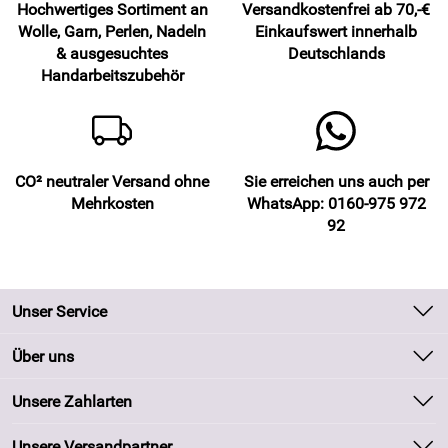
Hochwertiges Sortiment an
Versandkostenfrei ab 70,-€
Wolle, Garn, Perlen, Nadeln
Einkaufswert innerhalb
& ausgesuchtes
Deutschlands
Handarbeitszubehör
CO² neutraler Versand ohne
Sie erreichen uns auch per
Mehrkosten
WhatsApp: 0160-975 972
92
Unser Service
Kontakt
Über uns
Batteriegesetz
Unsere Bestseller
Unsere Zahlarten
Kundeninformationen
Marken
Newsletter
Unsere Versandpartner