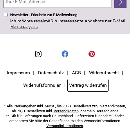
4,8/5
*****
Newsletter - Erlaubnis zur E-Mailwerbung
Ich möchte regelmäßig interessante Angebote per E-Mail
erhalten. Meine E-Mail-Adresse wird nicht an andere
Mehr anzeigen ...
Unternehmen weitergegeben. Die Einwilligung zur
Nutzung meiner E-Mail- Adresse für Werbezwecke kann
ich jederzeit mit Wirkung für die Zukunft widerrufen. Die
Datenschutzerklärung
habe ich zur Kenntnis
genommen.
Impressum
Datenschutz
AGB
Widerrufsrecht
Widerrufsformular
Vertrag widerrufen
* Alle Preisangaben inkl. MwSt., bis 70,- € Bestellwert zzgl.
Versandkosten
,
ab 70,- € Bestellwert inkl.
Versandkosten
innerhalb Deutschlands
** Gilt für Lieferungen nach Deutschland. Lieferzeiten für andere Länder
entnehmen Sie bitte der Schaltfläche mit den Versandinformationen.
Versandinformationen
.