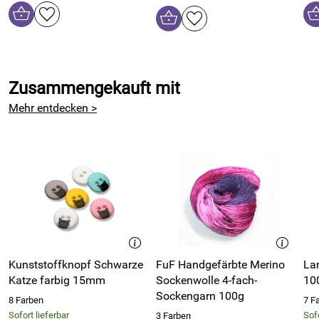
Zusammengekauft mit
Mehr entdecken >
Kunststoffknopf Schwarze
FuF Handgefärbte Merino
La
Katze farbig 15mm
Sockenwolle 4-fach-
10
Sockengarn 100g
8 Farben
7 F
Sofort lieferbar
Sofo
3 Farben