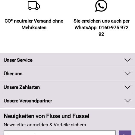
CO² neutraler Versand ohne
Sie erreichen uns auch per
Mehrkosten
WhatsApp: 0160-975 972
92
Unser Service
Kontakt
Über uns
Batteriegesetz
Unsere Bestseller
Unsere Zahlarten
Kundeninformationen
Marken
Newsletter
Unsere Versandpartner
Neu
Zahlung und Versand
Angebote
Neuigkeiten von Fluse und Fussel
Kundenlogin
Made in Germany
Newsletter anmelden & Vorteile sichern
Kundenbewertungen (263)