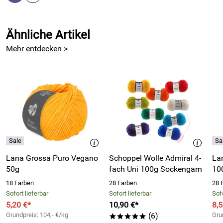
Pflegeempfehlungen:
Maschinenwäsche 40°C
(Schonend)
Ähnliche Artikel
Materialverbrauch (lt. Hersteller): 1 Paar Sockengröße 43
ca. 100g; 1 Paar Kniestrümpfe bis Gr. 40
Mehr entdecken >
Made in Italy
Wir bemühen uns um möglichst farbgetreue Bilder. Auf
Grund von Kameraeinstellungen oder abweichender
Bildschirmeinstellungen können die tatsächlichen Farben
von den Fotos abweichen.
Bitte beachten Sie auch unsere weitere Sockenwolle, sowie
unsere passenden
Nadelspiele
.
Lana Grossa Puro Vegano
Schoppel Wolle Admiral 4-
La
50g
fach Uni 100g Sockengarn
10
Hersteller: Laines du Nord, Via E. Fermi, 19, 10051 Avigliana
18 Farben
28 Farben
28 
(TO), Italy, https://www.lainesdunord.it/
Sofort lieferbar
Sofort lieferbar
Sofo
5,20 €*
10,90 €*
8,5
Grundpreis: 104,- €/kg
(6)
Gru
*****