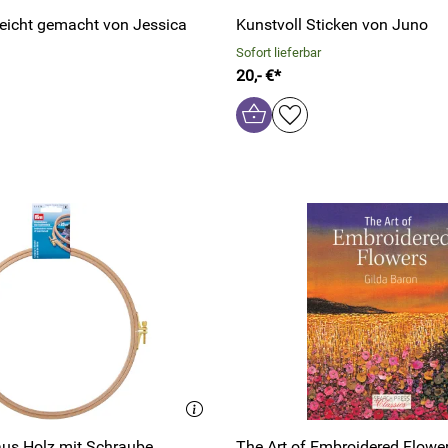
 leicht gemacht von Jessica
Kunstvoll Sticken von Juno
Sofort lieferbar
20,- €*
us Holz mit Schraube
The Art of Embroidered Flower