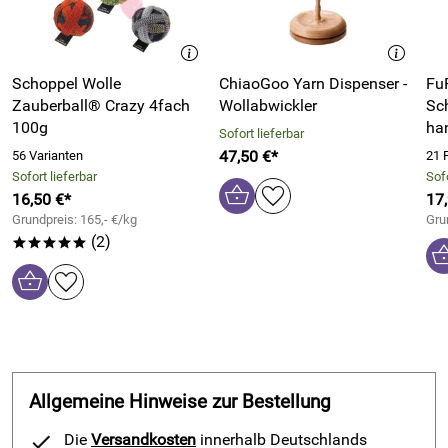
Schoppel Wolle
ChiaoGoo Yarn Dispenser -
Fu
Zauberball® Crazy 4fach
Wollabwickler
Sc
100g
ha
Sofort lieferbar
47,50 €*
56 Varianten
21 
Sofort lieferbar
Sofo
16,50 €*
17
Grundpreis: 165,- €/kg
Gru
(2)
*****
Allgemeine Hinweise zur Bestellung
Die
Versandkosten
innerhalb Deutschlands