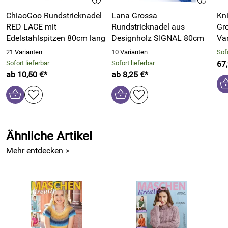
ChiaoGoo Rundstricknadel
Lana Grossa
Kni
RED LACE mit
Rundstricknadel aus
Gr
Edelstahlspitzen 80cm lang
Designholz SIGNAL 80cm
Var
21 Varianten
10 Varianten
Sofo
Sofort lieferbar
Sofort lieferbar
67
ab 10,50 €*
ab 8,25 €*
Ähnliche Artikel
Mehr entdecken >