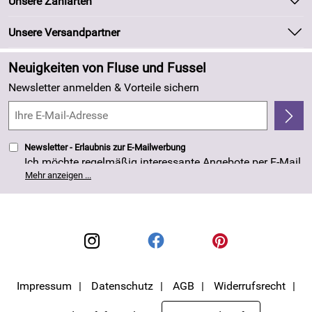
Unsere Zahlarten
Kundeninformationen
Marken
Newsletter
Unsere Versandpartner
Neu
Zahlung und Versand
Angebote
Neuigkeiten von Fluse und Fussel
Kundenlogin
Made in Germany
Newsletter anmelden & Vorteile sichern
Kundenbewertungen (263)
4,8/5
*****
Newsletter - Erlaubnis zur E-Mailwerbung
Ich möchte regelmäßig interessante Angebote per E-Mail
erhalten. Meine E-Mail-Adresse wird nicht an andere
Mehr anzeigen ...
Unternehmen weitergegeben. Die Einwilligung zur
Nutzung meiner E-Mail- Adresse für Werbezwecke kann
ich jederzeit mit Wirkung für die Zukunft widerrufen. Die
Datenschutzerklärung
habe ich zur Kenntnis
genommen.
Impressum
Datenschutz
AGB
Widerrufsrecht