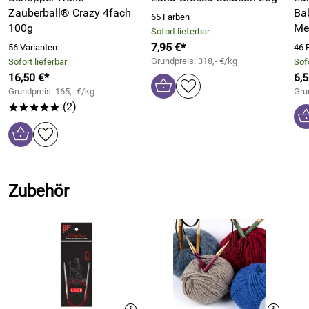
Und wie für The Knitter üblich finden Sie auch wieder eine
Zauberball® Crazy 4fach
Bab
65 Farben
Übersicht mit Garnalternativen für viele Modelle im Heft.
100g
Me
Sofort lieferbar
7,95 €*
56 Varianten
46 
Strickanleitungen, Infos & Neuigkeiten und dazu ganz viel
Grundpreis: 318,- €/kg
Sofort lieferbar
Sofo
Strickinspiration mit britischem Flair - das ist The Knitter.
16,50 €*
6,5
Bitte beachten Sie auch unsere weiteren Strickmodehefte.
Grundpreis: 165,- €/kg
Gru
(2)
*****
Zubehör