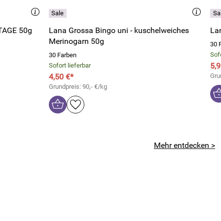
NTAGE 50g
Lana Grossa Bingo uni - kuschelweiches
La
Merinogarn 50g
30 
Sofo
30 Farben
5,9
Sofort lieferbar
4,50 €*
Gru
Grundpreis: 90,- €/kg
Mehr entdecken >