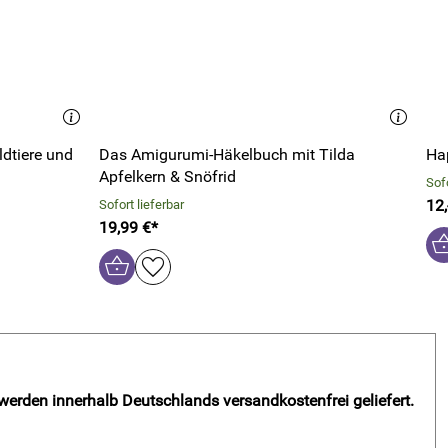
ldtiere und
Das Amigurumi-Häkelbuch mit Tilda
Ha
Apfelkern & Snöfrid
Sofo
12,
Sofort lieferbar
19,99 €*
 werden innerhalb Deutschlands versandkostenfrei geliefert.