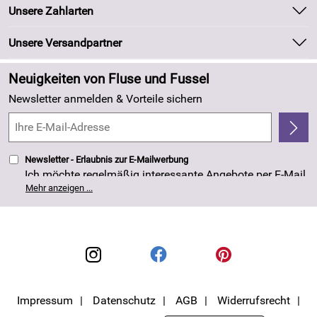
Unsere Bestseller
Unsere Zahlarten
Kundeninformationen
Marken
Newsletter
Unsere Versandpartner
Neu
Zahlung und Versand
Angebote
Neuigkeiten von Fluse und Fussel
Kundenlogin
Made in Germany
Newsletter anmelden & Vorteile sichern
Kundenbewertungen (263)
4,8/5
*****
Newsletter - Erlaubnis zur E-Mailwerbung
Ich möchte regelmäßig interessante Angebote per E-Mail
erhalten. Meine E-Mail-Adresse wird nicht an andere
Mehr anzeigen ...
Unternehmen weitergegeben. Die Einwilligung zur
Nutzung meiner E-Mail- Adresse für Werbezwecke kann
ich jederzeit mit Wirkung für die Zukunft widerrufen. Die
Datenschutzerklärung
habe ich zur Kenntnis
genommen.
Impressum
Datenschutz
AGB
Widerrufsrecht