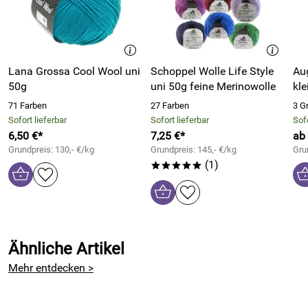
Lana Grossa Cool Wool uni
Schoppel Wolle Life Style
Au
50g
uni 50g feine Merinowolle
kle
71 Farben
27 Farben
3 G
Sofort lieferbar
Sofort lieferbar
Sofo
6,50 €*
7,25 €*
ab 
Grundpreis: 130,- €/kg
Grundpreis: 145,- €/kg
Gru
(1)
*****
Ähnliche Artikel
Mehr entdecken >