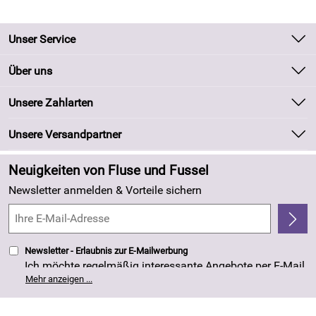
Unser Service
Kontakt
Über uns
Batteriegesetz
Unsere Bestseller
Unsere Zahlarten
Kundeninformationen
Marken
Newsletter
Unsere Versandpartner
Neu
Zahlung und Versand
Angebote
Neuigkeiten von Fluse und Fussel
Kundenlogin
Made in Germany
Newsletter anmelden & Vorteile sichern
Kundenbewertungen (263)
4,8/5
*****
Newsletter - Erlaubnis zur E-Mailwerbung
Ich möchte regelmäßig interessante Angebote per E-Mail
erhalten. Meine E-Mail-Adresse wird nicht an andere
Mehr anzeigen ...
Unternehmen weitergegeben. Die Einwilligung zur
Nutzung meiner E-Mail- Adresse für Werbezwecke kann
ich jederzeit mit Wirkung für die Zukunft widerrufen. Die