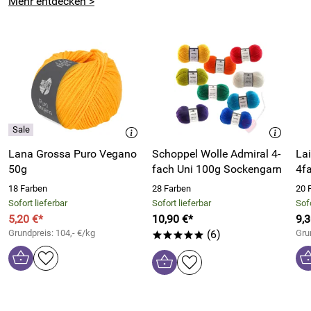
Mehr entdecken >
Made in Italy
Wir bemühen uns um möglichst farbgetreue Bilder. Auf
Grund von Kameraeinstellungen oder abweichender
Bildschirmeinstellungen können die tatsächlichen Farben
von den Fotos abweichen.
Bitte beachten Sie auch unsere weitere Sockenwolle, sowie
unsere passenden
Nadelspiele
.
Lana Grossa Puro Vegano
Schoppel Wolle Admiral 4-
La
50g
fach Uni 100g Sockengarn
4f
Hersteller: Laines du Nord, Via E. Fermi, 19, 10051 Avigliana
18 Farben
28 Farben
20 
(TO), Italy, https://www.lainesdunord.it/
Sofort lieferbar
Sofort lieferbar
Sofo
5,20 €*
10,90 €*
9,3
Grundpreis: 104,- €/kg
(6)
Gru
*****