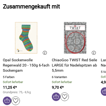
Zusammengekauft mit
Opal Sockenwolle
ChiaoGoo TWIST Red Seile
Lan
Regenwald 20 - 150g 6-fach
LARGE für Nadelspitzen ab
Na
Sockengarn
5,5mm
5 V
Sofo
5 Farben
6 Varianten
4,9
Sofort lieferbar
Sofort lieferbar
11,25 €*
9,70 €*
Grundpreis: 75,- €/kg