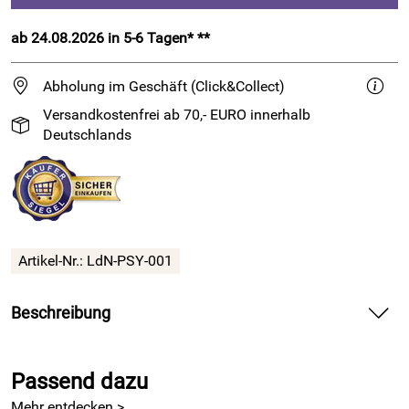
ab 24.08.2026 in 5-6 Tagen* **
Abholung im Geschäft (Click&Collect)
Versandkostenfrei ab 70,- EURO innerhalb
Deutschlands
Artikel-Nr.:
LdN-PSY-001
Beschreibung
Weiche
Sockenwolle
mit Farbverlaufsfärbung
Passend dazu
6ply Paint Sock von
Laines du Nord
ist ein wunderbar
Mehr entdecken >
weiches Sockengarn.