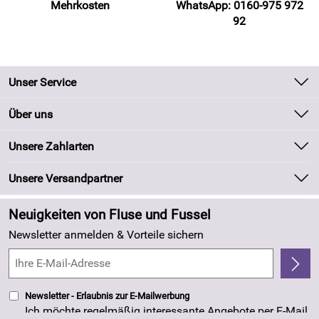
Mehrkosten
WhatsApp: 0160-975 972
92
Unser Service
Kontakt
Über uns
Batteriegesetz
Unsere Bestseller
Unsere Zahlarten
Kundeninformationen
Marken
Newsletter
Unsere Versandpartner
Neu
Zahlung und Versand
Angebote
Neuigkeiten von Fluse und Fussel
Kundenlogin
Made in Germany
Newsletter anmelden & Vorteile sichern
Kundenbewertungen (263)
4,8/5
*****
Newsletter - Erlaubnis zur E-Mailwerbung
Ich möchte regelmäßig interessante Angebote per E-Mail