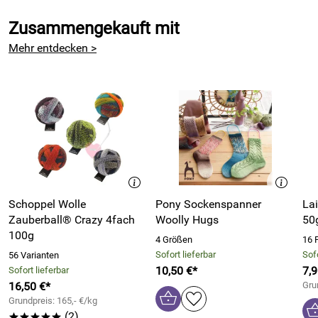
Zusammengekauft mit
Mehr entdecken >
Schoppel Wolle
Pony Sockenspanner
La
Zauberball® Crazy 4fach
Woolly Hugs
50
100g
4 Größen
16 
Sofort lieferbar
Sofo
56 Varianten
10,50 €*
7,9
Sofort lieferbar
16,50 €*
Gru
Grundpreis: 165,- €/kg
(2)
*****