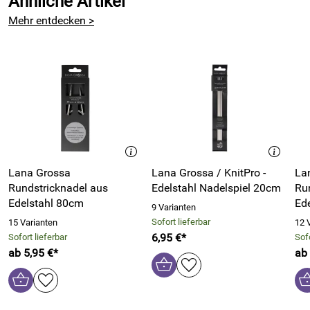
Ähnliche Artikel
Mehr entdecken >
Lana Grossa
Lana Grossa / KnitPro -
La
Rundstricknadel aus
Edelstahl Nadelspiel 20cm
Ru
Edelstahl 80cm
Ed
9 Varianten
Sofort lieferbar
15 Varianten
12 
6,95 €*
Sofort lieferbar
Sofo
ab 5,95 €*
ab 