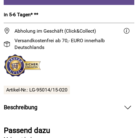
in 5-6 Tagen* **
Abholung im Geschäft (Click&Collect)
Versandkostenfrei ab 70,- EURO innerhalb
Deutschlands
Artikel-Nr.:
LG-95014/15-020
Beschreibung
Farbiges Nadelspiel aus Aluminium
Passend dazu
Die Rainbow Nadeln von
Lana Grossa
werden von Knit Pro
gefertigt. Dank des Materials Aluminium sind diese Nadeln