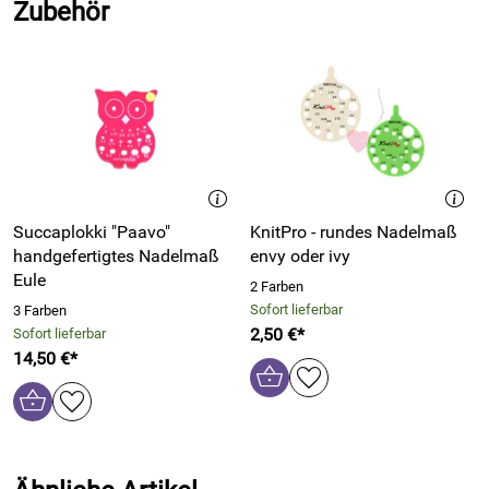
Zubehör
verschiedenen Größen, Stärken und Materialien.
Die Rainbow Nadeln von Lana Grossa werden plastikfrei (in
Papier verpackt) geliefert.
Hersteller: Knit Pro, ,
Verantwortliche Person: Dr. Ing. Ashok Jain, Voss Str. 8,
68782 Brühl, Deutschland, eusupport@knitpro.eu
Succaplokki "Paavo"
KnitPro - rundes Nadelmaß
handgefertigtes Nadelmaß
envy oder ivy
Eule
2 Farben
Sofort lieferbar
3 Farben
2,50 €*
Sofort lieferbar
14,50 €*