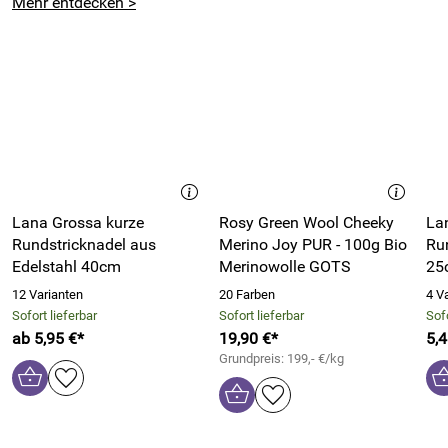
Mehr entdecken >
Lana Grossa kurze
Rosy Green Wool Cheeky
La
Rundstricknadel aus
Merino Joy PUR - 100g Bio
Ru
Edelstahl 40cm
Merinowolle GOTS
25
12 Varianten
20 Farben
4 V
Sofort lieferbar
Sofort lieferbar
Sofo
ab 5,95 €*
19,90 €*
5,4
Grundpreis: 199,- €/kg