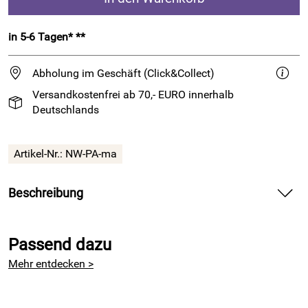
in 5-6 Tagen* **
Abholung im Geschäft (Click&Collect)
Versandkostenfrei ab 70,- EURO innerhalb
Deutschlands
Artikel-Nr.:
NW-PA-ma
Beschreibung
Kunstfertig handgemachtes Nadelmaß in mm
Passend dazu
Mit diesem
schönen Nadelmaß aus stabilem Kunststoff
können die Stärken der Strick- und Häkelnadeln schnell und
Mehr entdecken >
bequem überprüft werden.
Die Nadelmaße von Succaplokki werden
in Finnland von