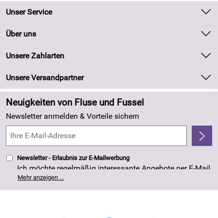
Unser Service
Kontakt
Über uns
Batteriegesetz
Unsere Bestseller
Unsere Zahlarten
Kundeninformationen
Marken
Newsletter
Unsere Versandpartner
Neu
Zahlung und Versand
Angebote
Neuigkeiten von Fluse und Fussel
Kundenlogin
Made in Germany
Newsletter anmelden & Vorteile sichern
Kundenbewertungen (263)
4,8/5
*****
Newsletter - Erlaubnis zur E-Mailwerbung
Ich möchte regelmäßig interessante Angebote per E-Mail
erhalten. Meine E-Mail-Adresse wird nicht an andere
Mehr anzeigen ...
Unternehmen weitergegeben. Die Einwilligung zur
Nutzung meiner E-Mail- Adresse für Werbezwecke kann
ich jederzeit mit Wirkung für die Zukunft widerrufen. Die
Datenschutzerklärung
habe ich zur Kenntnis
genommen.