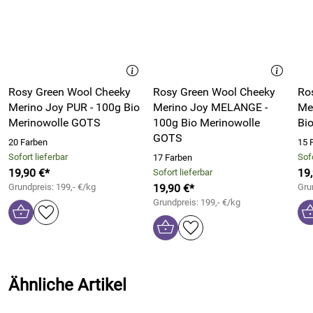
Hand in einem kleinen Betrieb gefertigt
.
Das Ausgangsmaterial für den verwendeten Kunststoff sind
Kunstoffreste der Industrie. Diese werden recycelt und
gefärbt. Durch die ungleichmäßige Färbung des
Ausgangsproduktes ist
jedes Stück ein Unikat
.
Rosy Green Wool Cheeky
Rosy Green Wool Cheeky
Ro
Das
Nadelmaß wurde aus transparentem Kunststoff
Merino Joy PUR - 100g Bio
Merino Joy MELANGE -
Me
gefertigt und ist auf der Oberseite farbig marmoriert gefärbt
.
Merinowolle GOTS
100g Bio Merinowolle
Bi
Die Schrift wurde eingfräst und daher gegen Abrieb
GOTS
20 Farben
15 
geschützt.
Sofort lieferbar
Sofo
17 Farben
19,90 €*
19
Sofort lieferbar
Für alle gängigen Stricknadeln, Häkelnadeln und
Grundpreis: 199,- €/kg
19,90 €*
Gru
Nadelspiele geeignet!
Grundpreis: 199,- €/kg
Bitte beachten Sie auch unsere weiteren Nadelmaße sowie
unsere schönen Nadelspiele in verschiedenen Größen,
Stärken und Materialien.
Material: ca. 5mm dicker, stabiler Recycling-Kunststoff
Ähnliche Artikel
Größe: ca. 8,8cm hoch