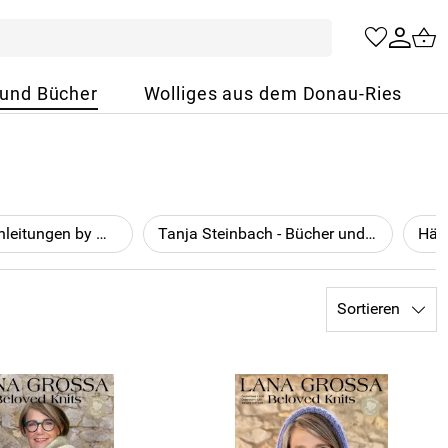
 und Bücher
Wolliges aus dem Donau-Ries
strickmich! - Anleitungen by Martina Behm
Tanja Steinbach - Bücher und Zubehör
Häk
Sortieren