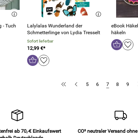
 - Tuch
Lalylalas Wunderland der
eBook Häkelanleitung Mandalas
Schmetterlinge von Lydia Tresselt
häkeln
Sofort lieferbar
12,99 €*
5
6
7
8
9
enfrei ab 70,-€ Einkaufswert
CO² neutraler Versand ohn
erhalb Deutschlands