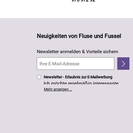
Neuigkeiten von Fluse und Fussel
Newsletter anmelden & Vorteile sichern
Newsletter - Erlaubnis zur E-Mailwerbung
Ich möchte regelmäßig interessante
Angebote per E-Mail erhalten. Meine E-
Mehr anzeigen ...
Mail-Adresse wird nicht an andere
Unternehmen weitergegeben. Die
Einwilligung zur Nutzung meiner E-Mail-
Adresse für Werbezwecke kann ich
jederzeit mit Wirkung für die Zukunft
widerrufen. Die
Datenschutzerklärung
habe ich zur Kenntnis genommen.