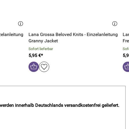
zelanleitung
Lana Grossa Beloved Knits - Einzelanleitung
Lan
Granny Jacket
Fre
Sofort lieferbar
Sofo
5,95 €*
5,9
 werden innerhalb Deutschlands versandkostenfrei geliefert.