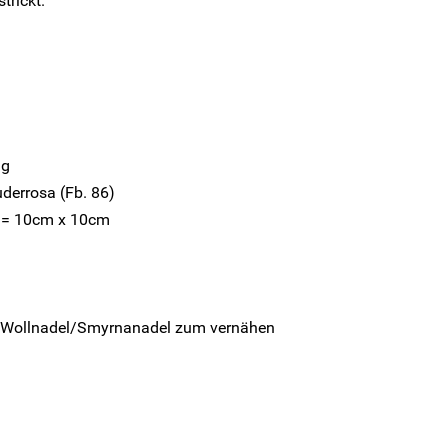
trickt.
ng
uderrosa (Fb. 86)
n = 10cm x 10cm
Wollnadel/Smyrnanadel zum vernähen