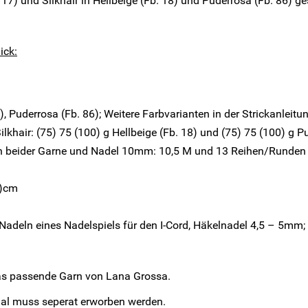
17) und Silkhair in Hellbeige (Fb. 18) und Puderrosa (Fb. 86) ges
ick:
8), Puderrosa (Fb. 86); Weitere Farbvarianten in der Strickanleitu
lkhair: (75) 75 (100) g Hellbeige (Fb. 18) und (75) 75 (100) g P
den beider Garne und Nadel 10mm: 10,5 M und 13 Reihen/Runde
)cm
adeln eines Nadelspiels für den I-Cord, Häkelnadel 4,5 – 5mm;
das passende Garn von Lana Grossa.
ial muss seperat erworben werden.