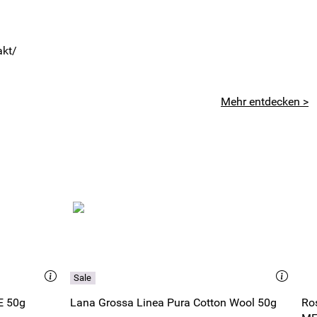
akt/
Mehr entdecken >
E 50g
Lana Grossa Linea Pura Cotton Wool 50g
Ro