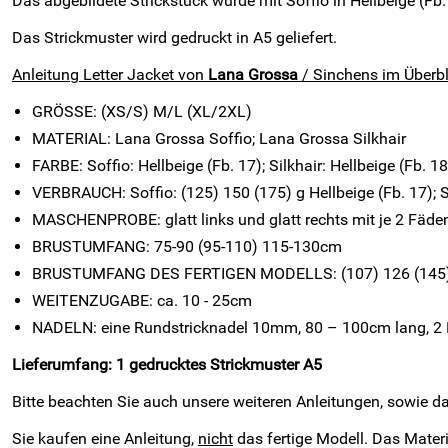
Das abgebildete Strickstück wurde mit Soffio in Hellbeige (Fb. 
Das Strickmuster wird gedruckt in A5
geliefert
.
Anleitung Letter Jacket von
Lana Grossa
/ Sinchens im Überbl
GRÖSSE: (XS/S) M/L (XL/2XL)
MATERIAL: Lana Grossa Soffio; Lana Grossa Silkhair
FARBE: Soffio: Hellbeige (Fb. 17); Silkhair: Hellbeige (Fb. 1
VERBRAUCH: Soffio: (125) 150 (175) g Hellbeige (Fb. 17); Si
MASCHENPROBE: glatt links und glatt rechts mit je 2 Fä
BRUSTUMFANG: 75-90 (95-110) 115-130cm
BRUSTUMFANG DES FERTIGEN MODELLS: (107) 126 (145
WEITENZUGABE: ca. 10 - 25cm
NADELN: eine Rundstricknadel 10mm, 80 – 100cm lang, 2 N
Lieferumfang: 1 gedrucktes Strickmuster A5
Bitte beachten Sie auch unsere weiteren Anleitungen, sowie 
Sie kaufen eine Anleitung,
nicht
das fertige Modell. Das Mater