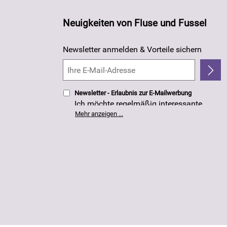
Neuigkeiten von Fluse und Fussel
Newsletter anmelden & Vorteile sichern
Newsletter - Erlaubnis zur E-Mailwerbung
Ich möchte regelmäßig interessante
Angebote per E-Mail erhalten. Meine E-
Mehr anzeigen ...
Mail-Adresse wird nicht an andere
Unternehmen weitergegeben. Die
Einwilligung zur Nutzung meiner E-Mail-
Adresse für Werbezwecke kann ich
jederzeit mit Wirkung für die Zukunft
widerrufen. Die
Datenschutzerklärung
habe ich zur Kenntnis genommen.