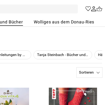
 und Bücher
Wolliges aus dem Donau-Ries
strickmich! - Anleitungen by Martina Behm
Tanja Steinbach - Bücher und Zubehör
Häk
Sortieren