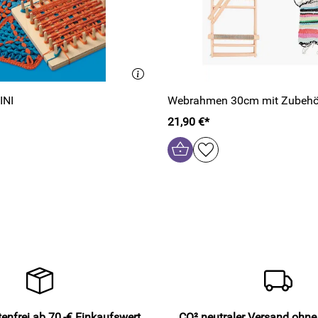
INI
Webrahmen 30cm mit Zubehö
21,90 €*
enfrei ab 70,-€ Einkaufswert
CO² neutraler Versand ohn