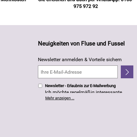
975 972 92
Neuigkeiten von Fluse und Fussel
Newsletter anmelden & Vorteile sichern
Newsletter - Erlaubnis zur E-Mailwerbung
Ich möchte regelmäßig interessante
Angebote per E-Mail erhalten. Meine E-
Mehr anzeigen ...
Mail-Adresse wird nicht an andere
Unternehmen weitergegeben. Die
Einwilligung zur Nutzung meiner E-Mail-
Adresse für Werbezwecke kann ich
jederzeit mit Wirkung für die Zukunft
widerrufen. Die
Datenschutzerklärung
habe ich zur Kenntnis genommen.