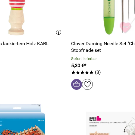
us lackiertem Holz KARL
Clover Darning Needle Set "Chi
Stopfnadelset
Sofort lieferbar
5,30 €*
(3)
*****