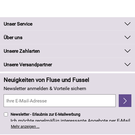
Unser Service
Kontakt
Über uns
Batteriegesetz
Unsere Bestseller
Unsere Zahlarten
Kundeninformationen
Marken
Newsletter
Unsere Versandpartner
Neu
Zahlung und Versand
Angebote
Neuigkeiten von Fluse und Fussel
Kundenlogin
Made in Germany
Newsletter anmelden & Vorteile sichern
Kundenbewertungen (263)
4,8/5
*****
Newsletter - Erlaubnis zur E-Mailwerbung
Ich möchte regelmäßig interessante Angebote per E-Mail
erhalten. Meine E-Mail-Adresse wird nicht an andere
Mehr anzeigen ...
Unternehmen weitergegeben. Die Einwilligung zur
Nutzung meiner E-Mail- Adresse für Werbezwecke kann