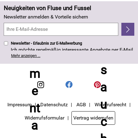
Zahlung und Versand
Angebote
Neuigkeiten von Fluse und Fussel
Kundenlogin
Made in Germany
Newsletter anmelden & Vorteile sichern
Kundenbewertungen (263)
4,8/5
*****
Newsletter - Erlaubnis zur E-Mailwerbung
Ich möchte regelmäßig interessante Angebote per E-Mail
erhalten. Meine E-Mail-Adresse wird nicht an andere
Mehr anzeigen ...
Unternehmen weitergegeben. Die Einwilligung zur
Nutzung meiner E-Mail- Adresse für Werbezwecke kann
ich jederzeit mit Wirkung für die Zukunft widerrufen. Die
Datenschutzerklärung
habe ich zur Kenntnis
genommen.
Impressum
Datenschutz
AGB
Widerrufsrecht
Widerrufsformular
Vertrag widerrufen