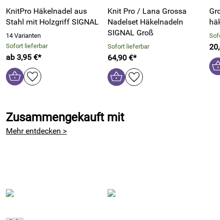
KnitPro Häkelnadel aus
Knit Pro / Lana Grossa
Gr
Stahl mit Holzgriff SIGNAL
Nadelset Häkelnadeln
häk
SIGNAL Groß
Hersteller: Prym Consumer Europe GmbH , Zweifaller Str.
14 Varianten
Sofo
130, 52224 Stolberg, Deutschland, https://www.prym.com/
Sofort lieferbar
20,
Sofort lieferbar
ab 3,95 €*
64,90 €*
Zusammengekauft mit
Mehr entdecken >