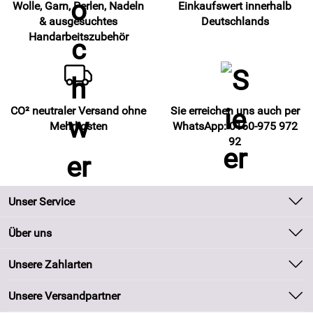
Wolle, Garn, Perlen, Nadeln
Einkaufswert innerhalb
& ausgesuchtes
Deutschlands
Handarbeitszubehör
CO² neutraler Versand ohne
Sie erreichen uns auch per
Mehrkosten
WhatsApp: 0160-975 972
92
Unser Service
Kontakt
Über uns
Batteriegesetz
Unsere Bestseller
Unsere Zahlarten
Kundeninformationen
Marken
Newsletter
Unsere Versandpartner
Neu