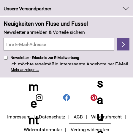
Marken
Newsletter
Unsere Versandpartner
Neu
Zahlung und Versand
Angebote
Neuigkeiten von Fluse und Fussel
Kundenlogin
Made in Germany
Newsletter anmelden & Vorteile sichern
Kundenbewertungen (263)
4,8/5
*****
Newsletter - Erlaubnis zur E-Mailwerbung
Ich möchte regelmäßig interessante Angebote per E-Mail
erhalten. Meine E-Mail-Adresse wird nicht an andere
Mehr anzeigen ...
Unternehmen weitergegeben. Die Einwilligung zur
Nutzung meiner E-Mail- Adresse für Werbezwecke kann
ich jederzeit mit Wirkung für die Zukunft widerrufen. Die
Datenschutzerklärung
habe ich zur Kenntnis
genommen.
Impressum
Datenschutz
AGB
Widerrufsrecht
Widerrufsformular
Vertrag widerrufen