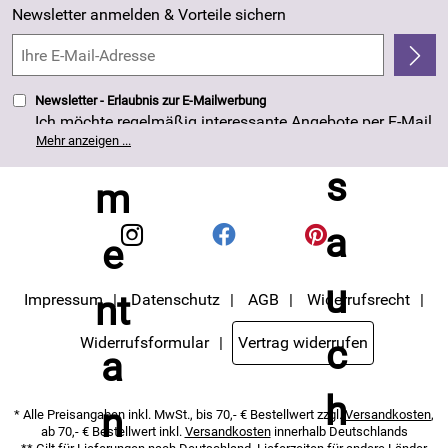
Made in Germany
Newsletter anmelden & Vorteile sichern
Kundenbewertungen (263)
4,8/5
*****
Newsletter - Erlaubnis zur E-Mailwerbung
Ich möchte regelmäßig interessante Angebote per E-Mail
erhalten. Meine E-Mail-Adresse wird nicht an andere
Mehr anzeigen ...
Unternehmen weitergegeben. Die Einwilligung zur
Nutzung meiner E-Mail- Adresse für Werbezwecke kann
ich jederzeit mit Wirkung für die Zukunft widerrufen. Die
Datenschutzerklärung
habe ich zur Kenntnis
genommen.
Impressum
Datenschutz
AGB
Widerrufsrecht
Widerrufsformular
Vertrag widerrufen
* Alle Preisangaben inkl. MwSt., bis 70,- € Bestellwert zzgl.
Versandkosten
,
ab 70,- € Bestellwert inkl.
Versandkosten
innerhalb Deutschlands