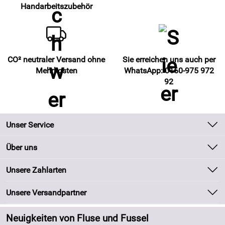
Handarbeitszubehör
CO² neutraler Versand ohne
Sie erreichen uns auch per
Mehrkosten
WhatsApp: 0160-975 972
92
Unser Service
Kontakt
Über uns
Batteriegesetz
Unsere Bestseller
Unsere Zahlarten
Kundeninformationen
Marken
Newsletter
Unsere Versandpartner
Neu
Zahlung und Versand
Angebote
Neuigkeiten von Fluse und Fussel
Kundenlogin