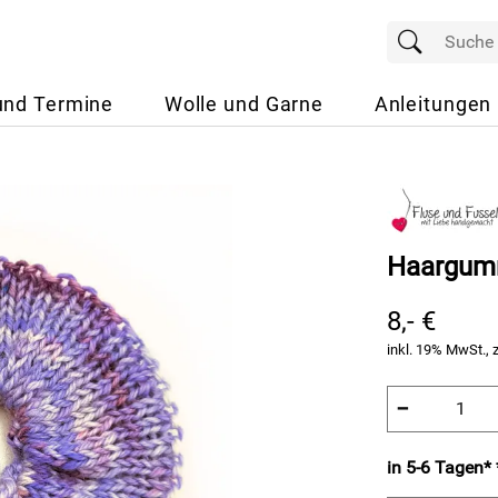
und Termine
Wolle und Garne
Anleitungen
Haargumm
8,- €
inkl. 19% MwSt., 
−
in 5-6 Tagen* 