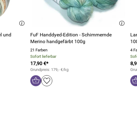
FuF Handdyed-Edition - Schimmernde
La
Merino handgefärbt 100g
10
21 Farben
4 F
Sofort lieferbar
Sofo
17,90 €*
8,9
Grundpreis: 179,- €/kg
Gru