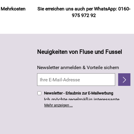
e Mehrkosten
Sie erreichen uns auch per WhatsApp: 0160-
975 972 92
Neuigkeiten von Fluse und Fussel
Newsletter anmelden & Vorteile sichern
Newsletter - Erlaubnis zur E-Mailwerbung
Ich möchte regelmäßig interessante
Angebote per E-Mail erhalten. Meine E-
Mehr anzeigen ...
Mail-Adresse wird nicht an andere
Unternehmen weitergegeben. Die
Einwilligung zur Nutzung meiner E-Mail-
Adresse für Werbezwecke kann ich
jederzeit mit Wirkung für die Zukunft
widerrufen. Die
Datenschutzerklärung