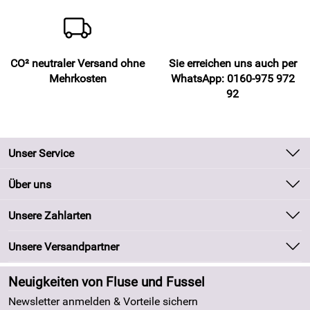
CO² neutraler Versand ohne
Sie erreichen uns auch per
Mehrkosten
WhatsApp: 0160-975 972
92
Unser Service
Kontakt
Über uns
Batteriegesetz
Unsere Bestseller
Unsere Zahlarten
Kundeninformationen
Marken
Newsletter
Unsere Versandpartner
Neu
Zahlung und Versand
Angebote
Neuigkeiten von Fluse und Fussel
Kundenlogin
Made in Germany
Newsletter anmelden & Vorteile sichern