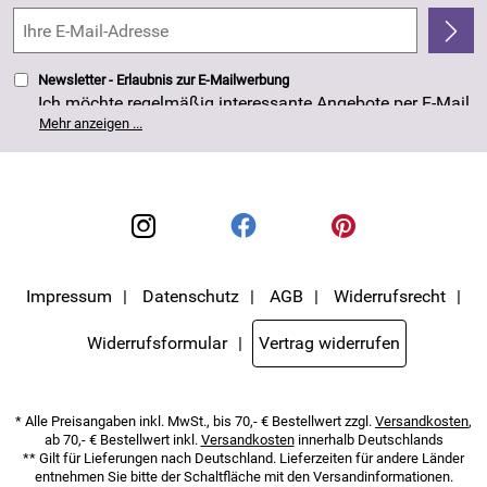
Kundenbewertungen (263)
4,8/5
*****
Newsletter - Erlaubnis zur E-Mailwerbung
Ich möchte regelmäßig interessante Angebote per E-Mail
erhalten. Meine E-Mail-Adresse wird nicht an andere
Mehr anzeigen ...
Unternehmen weitergegeben. Die Einwilligung zur
Nutzung meiner E-Mail- Adresse für Werbezwecke kann
ich jederzeit mit Wirkung für die Zukunft widerrufen. Die
Datenschutzerklärung
habe ich zur Kenntnis
genommen.
Impressum
Datenschutz
AGB
Widerrufsrecht
Widerrufsformular
Vertrag widerrufen
* Alle Preisangaben inkl. MwSt., bis 70,- € Bestellwert zzgl.
Versandkosten
,
ab 70,- € Bestellwert inkl.
Versandkosten
innerhalb Deutschlands
** Gilt für Lieferungen nach Deutschland. Lieferzeiten für andere Länder
entnehmen Sie bitte der Schaltfläche mit den Versandinformationen.