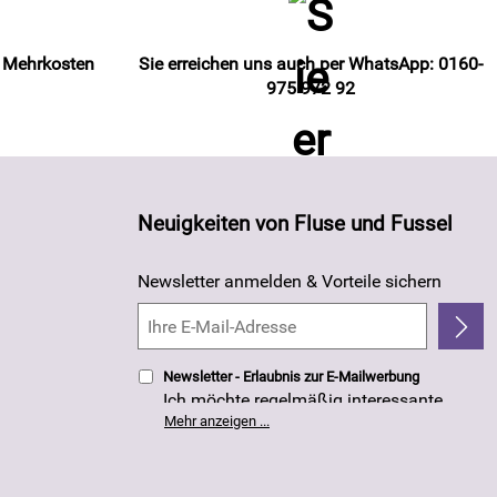
e Mehrkosten
Sie erreichen uns auch per WhatsApp: 0160-
975 972 92
Neuigkeiten von Fluse und Fussel
Newsletter anmelden & Vorteile sichern
Newsletter - Erlaubnis zur E-Mailwerbung
Ich möchte regelmäßig interessante
Angebote per E-Mail erhalten. Meine E-
Mehr anzeigen ...
Mail-Adresse wird nicht an andere
Unternehmen weitergegeben. Die
Einwilligung zur Nutzung meiner E-Mail-
Adresse für Werbezwecke kann ich