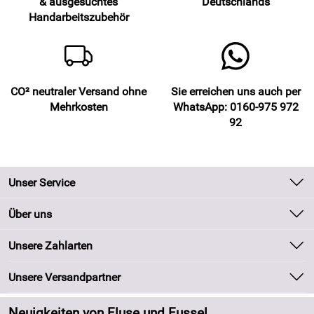
& ausgesuchtes
Deutschlands
Handarbeitszubehör
CO² neutraler Versand ohne
Sie erreichen uns auch per
Mehrkosten
WhatsApp: 0160-975 972
92
Unser Service
Kontakt
Über uns
Batteriegesetz
Unsere Bestseller
Unsere Zahlarten
Kundeninformationen
Marken
Newsletter
Unsere Versandpartner
Neu
Zahlung und Versand
Angebote
Neuigkeiten von Fluse und Fussel