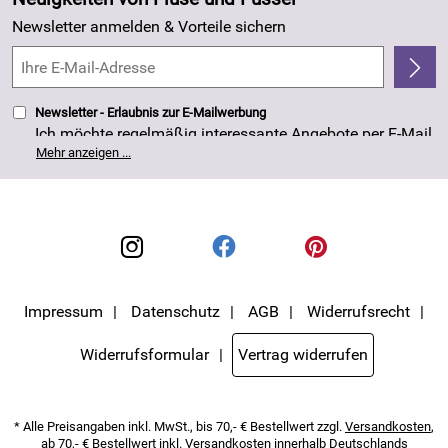
Kundenlogin
Made in Germany
Newsletter anmelden & Vorteile sichern
Kundenbewertungen (263)
4,8/5
*****
Newsletter - Erlaubnis zur E-Mailwerbung
Ich möchte regelmäßig interessante Angebote per E-Mail
erhalten. Meine E-Mail-Adresse wird nicht an andere
Mehr anzeigen ...
Unternehmen weitergegeben. Die Einwilligung zur
Nutzung meiner E-Mail- Adresse für Werbezwecke kann
ich jederzeit mit Wirkung für die Zukunft widerrufen. Die
Datenschutzerklärung
habe ich zur Kenntnis
genommen.
Impressum
Datenschutz
AGB
Widerrufsrecht
Widerrufsformular
Vertrag widerrufen
* Alle Preisangaben inkl. MwSt., bis 70,- € Bestellwert zzgl.
Versandkosten
,
ab 70,- € Bestellwert inkl.
Versandkosten
innerhalb Deutschlands