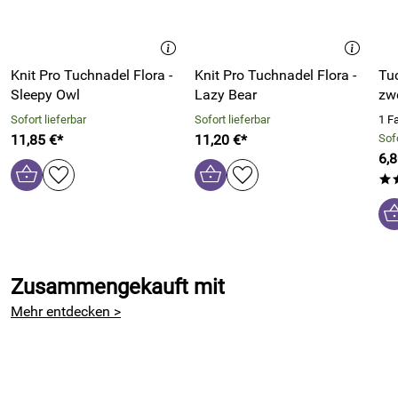
Kaufdatum: 02.12.2012
Bewertungsdatum: 21.12.2012
Knit Pro Tuchnadel Flora -
Knit Pro Tuchnadel Flora -
Tu
Sleepy Owl
Lazy Bear
zw
Sofort lieferbar
Sofort lieferbar
1 F
11,85 €*
11,20 €*
Sofo
6,8
*
Zusammengekauft mit
Mehr entdecken >