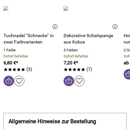
Tuchnadel "Schnecke" in
Dekorative Schalspange
Hol
zwei Farbvarianten
aus Kokos
ru
1 Farbe
5 Farben
2 G
Sofort lieferbar
Sofort lieferbar
Sofo
6,80 €*
7,20 €*
ab 
(3)
(7)
*****
*****
Allgemeine Hinweise zur Bestellung