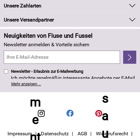
Unsere Bestseller
Unsere Zahlarten
Kundeninformationen
Marken
Newsletter
Unsere Versandpartner
Neu
Zahlung und Versand
Angebote
Neuigkeiten von Fluse und Fussel
Kundenlogin
Made in Germany
Newsletter anmelden & Vorteile sichern
Kundenbewertungen (263)
4,8/5
*****
Newsletter - Erlaubnis zur E-Mailwerbung
Ich möchte regelmäßig interessante Angebote per E-Mail
erhalten. Meine E-Mail-Adresse wird nicht an andere
Mehr anzeigen ...
Unternehmen weitergegeben. Die Einwilligung zur
Nutzung meiner E-Mail- Adresse für Werbezwecke kann
ich jederzeit mit Wirkung für die Zukunft widerrufen. Die
Datenschutzerklärung
habe ich zur Kenntnis
genommen.
Impressum
Datenschutz
AGB
Widerrufsrecht