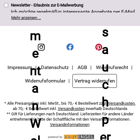
Newsletter - Erlaubnis zur E-Mailwerbung
Ich möchte regelmäßig interessante Angebote per E-Mail
erhalten. Meine E-Mail-Adresse wird nicht an andere
Mehr anzeigen ...
Unternehmen weitergegeben. Die Einwilligung zur
Nutzung meiner E-Mail- Adresse für Werbezwecke kann
ich jederzeit mit Wirkung für die Zukunft widerrufen. Die
Datenschutzerklärung
habe ich zur Kenntnis
genommen.
Impressum
Datenschutz
AGB
Widerrufsrecht
Widerrufsformular
Vertrag widerrufen
* Alle Preisangaben inkl. MwSt., bis 70,- € Bestellwert zzgl.
Versandkosten
,
ab 70,- € Bestellwert inkl.
Versandkosten
innerhalb Deutschlands
** Gilt für Lieferungen nach Deutschland. Lieferzeiten für andere Länder
entnehmen Sie bitte der Schaltfläche mit den Versandinformationen.
Versandinformationen
.