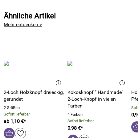
wunderbare Knöpfe, die genau zu meiner gefilzten , grünen
Tasche passen.Vielen Dank
Ähnliche Artikel
Kaufdatum: 28.04.2013
Mehr entdecken >
Bewertungsdatum: 31.05.2013
2-Loch Holzknopf dreieckig,
Kokosknopf " Handmade"
Ho
gerundet
2-Loch-Knopf in vielen
Pf
Farben
2 Größen
Sofo
Sofort lieferbar
0,9
4 Farben
ab 1,10 €*
Sofort lieferbar
0,98 €*