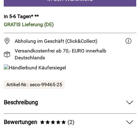
in 5-6 Tagen* **
GRATIS
Lieferung (DE)
Abholung im Geschäft (Click&Collect)
Versandkostenfrei ab 70,- EURO innerhalb
Deutschlands
Artikel-Nr.:
seco-99465-25
Beschreibung
Polierter Holzknopf in Handschmeichler Qualität
Bewertungen
(2)
*****
Durch seine glattpolierte Holz-Oberfläche ist der Knopf
einfach wunderschön anzufassen.
5,0
*****