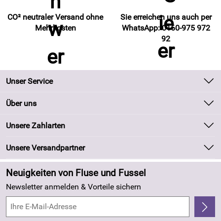
CO² neutraler Versand ohne
Sie erreichen uns auch per
Mehrkosten
WhatsApp: 0160-975 972
92
Unser Service
Kontakt
Über uns
Batteriegesetz
Unsere Bestseller
Unsere Zahlarten
Kundeninformationen
Marken
Newsletter
Unsere Versandpartner
Neu
Zahlung und Versand
Angebote
Neuigkeiten von Fluse und Fussel
Kundenlogin
Made in Germany
Newsletter anmelden & Vorteile sichern
Kundenbewertungen (263)
4,8/5
*****