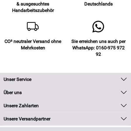
& ausgesuchtes
Deutschlands
Handarbeitszubehör
CO² neutraler Versand ohne
Sie erreichen uns auch per
Mehrkosten
WhatsApp: 0160-975 972
92
Unser Service
Kontakt
Über uns
Batteriegesetz
Unsere Bestseller
Unsere Zahlarten
Kundeninformationen
Marken
Newsletter
Unsere Versandpartner
Neu
Zahlung und Versand