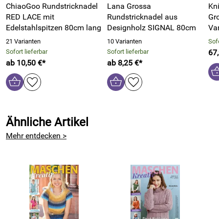
ChiaoGoo Rundstricknadel
Lana Grossa
Kni
RED LACE mit
Rundstricknadel aus
Gr
Edelstahlspitzen 80cm lang
Designholz SIGNAL 80cm
Var
21 Varianten
10 Varianten
Sofo
Sofort lieferbar
Sofort lieferbar
67
ab 10,50 €*
ab 8,25 €*
Ähnliche Artikel
Mehr entdecken >