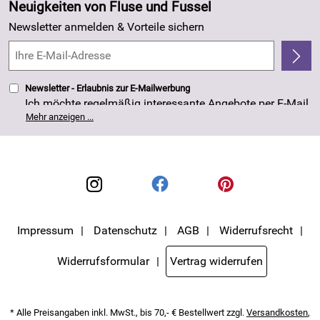
Angebote
Neuigkeiten von Fluse und Fussel
Kundenlogin
Made in Germany
Newsletter anmelden & Vorteile sichern
Kundenbewertungen (263)
4,8/5
*****
Newsletter - Erlaubnis zur E-Mailwerbung
Ich möchte regelmäßig interessante Angebote per E-Mail
erhalten. Meine E-Mail-Adresse wird nicht an andere
Mehr anzeigen ...
Unternehmen weitergegeben. Die Einwilligung zur
Nutzung meiner E-Mail- Adresse für Werbezwecke kann
ich jederzeit mit Wirkung für die Zukunft widerrufen. Die
Datenschutzerklärung
habe ich zur Kenntnis
genommen.
Impressum
Datenschutz
AGB
Widerrufsrecht
Widerrufsformular
Vertrag widerrufen
* Alle Preisangaben inkl. MwSt., bis 70,- € Bestellwert zzgl.
Versandkosten
,