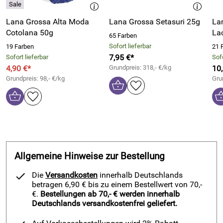
Lana Grossa Alta Moda
Lana Grossa Setasuri 25g
La
Cotolana 50g
La
65 Farben
Sofort lieferbar
19 Farben
21 
7,95 €*
Sofort lieferbar
Sofo
4,90 €*
Grundpreis: 318,- €/kg
10
Grundpreis: 98,- €/kg
Gru
Allgemeine Hinweise zur Bestellung
Die
Versandkosten
innerhalb Deutschlands
betragen 6,90 € bis zu einem Bestellwert von 70,-
€.
Bestellungen ab 70,- € werden innerhalb
Deutschlands versandkostenfrei geliefert.