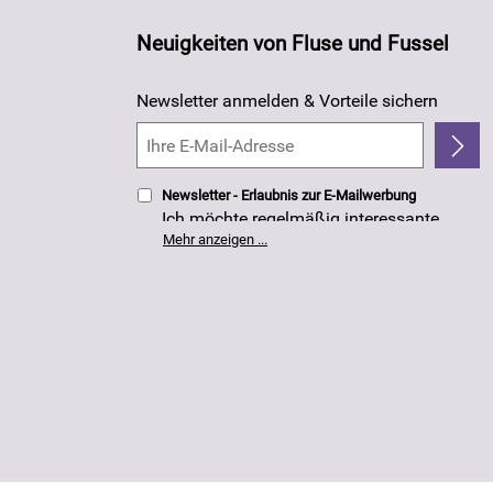
Neuigkeiten von Fluse und Fussel
Newsletter anmelden & Vorteile sichern
Newsletter - Erlaubnis zur E-Mailwerbung
Ich möchte regelmäßig interessante
Angebote per E-Mail erhalten. Meine E-
Mehr anzeigen ...
Mail-Adresse wird nicht an andere
Unternehmen weitergegeben. Die
Einwilligung zur Nutzung meiner E-Mail-
Adresse für Werbezwecke kann ich
jederzeit mit Wirkung für die Zukunft
widerrufen. Die
Datenschutzerklärung
habe ich zur Kenntnis genommen.