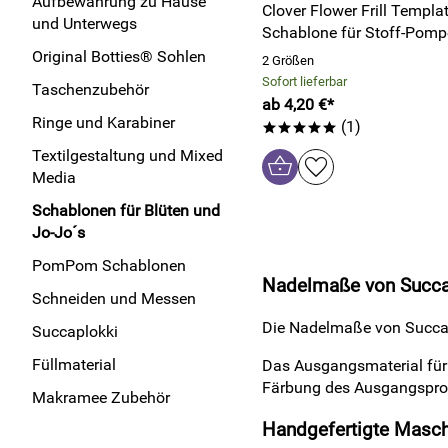
Aufbewahrung zu Hause
Clover Flower Frill Templat
und Unterwegs
Schablone für Stoff-Pom
Original Botties® Sohlen
2 Größen
Sofort lieferbar
Taschenzubehör
ab 4,20 €*
Ringe und Karabiner
(1)
*****
Textilgestaltung und Mixed
Media
Schablonen für Blüten und
Jo-Jo´s
PomPom Schablonen
Nadelmaße von Succa
Schneiden und Messen
Die Nadelmaße von Succapl
Succaplokki
Füllmaterial
Das Ausgangsmaterial für 
Färbung des Ausgangsprodu
Makramee Zubehör
Handgefertigte Masch