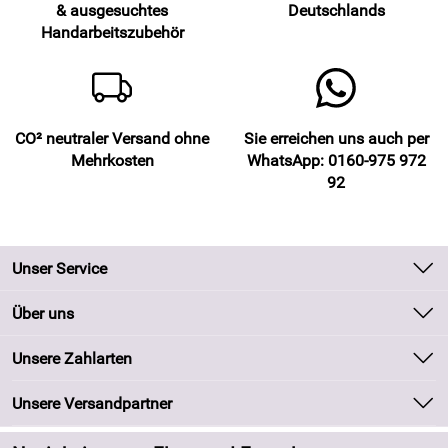
& ausgesuchtes
Deutschlands
Handarbeitszubehör
CO² neutraler Versand ohne
Sie erreichen uns auch per
Mehrkosten
WhatsApp: 0160-975 972
92
Unser Service
Kontakt
Über uns
Batteriegesetz
Unsere Bestseller
Unsere Zahlarten
Kundeninformationen
Marken
Newsletter
Unsere Versandpartner
Neu
Zahlung und Versand
Angebote