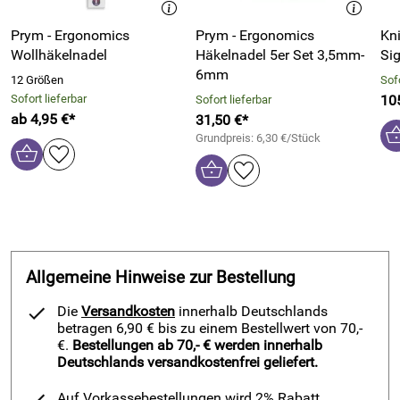
eingearbeitet. So ensteht eine Fadenführung aus der der
Prym - Ergonomics
Prym - Ergonomics
Kni
Faden jederzeit problemlos entnommen werden kann und es
Wollhäkelnadel
Häkelnadel 5er Set 3,5mm-
Si
ist kein Wegrollen des Knäuels durch das Abwickeln beim
6mm
Stricken mehr möglich.
12 Größen
Sof
Sofort lieferbar
10
Sofort lieferbar
Durch das gleichmäßige Abrollen des Knäuls in der
ab 4,95 €*
31,50 €*
Garnschale wird auch eine gleichbleibende Fadenspannung
Grundpreis: 6,30 €/Stück
und damit ein gleichmäßigeres Maschenbild ermöglicht.
Garnschale Nora von Pro Lana im Überblick:
mit Schnecke zur Fadenführung und einfachen
Entnahme
zweifarbig
Allgemeine Hinweise zur Bestellung
Größe: Ø15cm, ca. 9,5cm hoch
Material: Mango-Holz
Die
Versandkosten
innerhalb Deutschlands
betragen 6,90 € bis zu einem Bestellwert von 70,-
Bitte beachten Sie auch unsere weiteren Filzkörbchen und
€.
Bestellungen ab 70,- € werden innerhalb
Garnschalen.
Deutschlands versandkostenfrei geliefert.
Auf Vorkassebestellungen wird 2% Rabatt