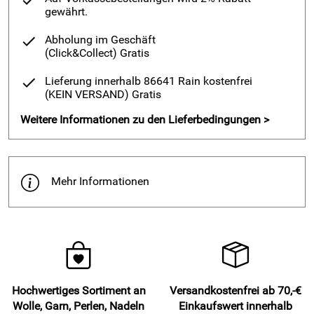
gewährt.
Hersteller: Langendorf & Keller GmbH , Dr.Rudolf-Eberle Str.
Abholung im Geschäft
45, 79774 Albbruck, Deutschland, https://www.langendorf-
(Click&Collect)
Gratis
keller.de
Lieferung innerhalb 86641 Rain kostenfrei
(KEIN VERSAND)
Gratis
Weitere Informationen zu den Lieferbedingungen >
Mehr Informationen
Hochwertiges Sortiment an
Versandkostenfrei ab 70,-€
Wolle, Garn, Perlen, Nadeln
Einkaufswert innerhalb