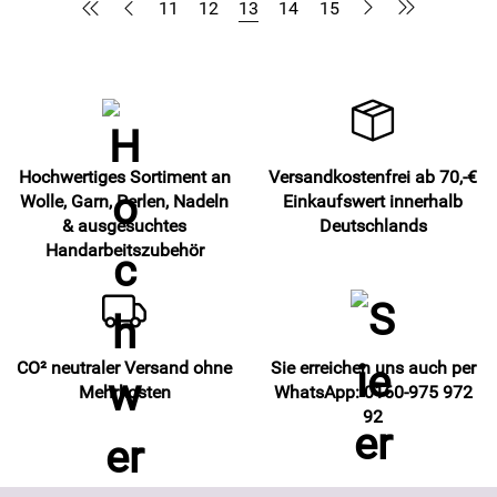
11
12
13
14
15
Hochwertiges Sortiment an
Versandkostenfrei ab 70,-€
Wolle, Garn, Perlen, Nadeln
Einkaufswert innerhalb
& ausgesuchtes
Deutschlands
Handarbeitszubehör
CO² neutraler Versand ohne
Sie erreichen uns auch per
Mehrkosten
WhatsApp: 0160-975 972
92