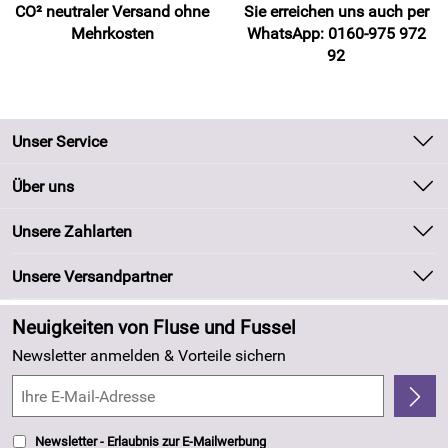
CO² neutraler Versand ohne
Sie erreichen uns auch per
Mehrkosten
WhatsApp: 0160-975 972
92
Unser Service
Kontakt
Über uns
Batteriegesetz
Unsere Bestseller
Unsere Zahlarten
Kundeninformationen
Marken
Newsletter
Unsere Versandpartner
Neu
Zahlung und Versand
Angebote
Neuigkeiten von Fluse und Fussel
Kundenlogin
Made in Germany
Newsletter anmelden & Vorteile sichern
Kundenbewertungen (263)
4,8/5
*****
Newsletter - Erlaubnis zur E-Mailwerbung