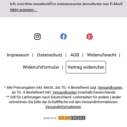
Ich möchte regelmäßig interessante Angebote per E-Mail
erhalten. Meine E-Mail-Adresse wird nicht an andere
Mehr anzeigen ...
Unternehmen weitergegeben. Die Einwilligung zur
Nutzung meiner E-Mail- Adresse für Werbezwecke kann
ich jederzeit mit Wirkung für die Zukunft widerrufen. Die
Datenschutzerklärung
habe ich zur Kenntnis
genommen.
Impressum
Datenschutz
AGB
Widerrufsrecht
Widerrufsformular
Vertrag widerrufen
* Alle Preisangaben inkl. MwSt., bis 70,- € Bestellwert zzgl.
Versandkosten
,
ab 70,- € Bestellwert inkl.
Versandkosten
innerhalb Deutschlands
** Gilt für Lieferungen nach Deutschland. Lieferzeiten für andere Länder
entnehmen Sie bitte der Schaltfläche mit den Versandinformationen.
Versandinformationen
.